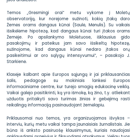
Temos „Grėsmingi orai“ metu vykome į Molėtų
observatoriją, kur norėjome sužinoti, kokią įtaką daro
Žemės orams dangaus kūnai (Saulė, Mėnulis). Su vaikais
išsikėlėme hipotezę, kad dangaus kūnai turi įtakos orams
Žemėje. Po apsilankymo Molėtuose, išklausius gido
pasakojimų ir pateikus jam savo išsikeltą hipotezę,
sužinojome, kad dangaus kūnai nedaro įtakos orų
pasikeitimui ar oro sąlygų intensyvumui“, – pasakojo J.
Starkienė.
Klasėje kalbant apie Europos sąjungą ir jai priklausančias
šalis, pedagogė su mokiniais lankėsi Europos
informaciniame centre, kur turėjo smagią edukacinę veiklą.
Vaikai galėjo pasitikrinti, ką yra išmokę, ką žino, t.y. atliekant
užduotis pritaikyti savo turimas žinias ir gebėjimą rasti
reikalingą informaciją pasinaudojant žemėlapiu.
Priklausomai nuo temos, yra organizuojamos išvykos –
interviu, kurių metu vaikai tampa jaunaisiais žurnalistais. Jie
būna iš anksto pasiruošę klausimynus, kuriais naudojasi
apklausdami praeivius ir fiksuodami atsakymus. Vėliau tuos