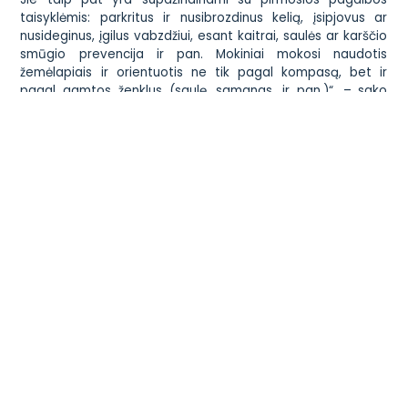
taisyklėmis: parkritus ir nusibrozdinus kelią, įsipjovus ar
nusideginus, įgilus vabzdžiui, esant kaitrai, saulės ar karščio
smūgio prevencija ir pan. Mokiniai mokosi naudotis
žemėlapiais ir orientuotis ne tik pagal kompasą, bet ir
pagal gamtos ženklus (saulę, samanas, ir pan.)“, – sako
Karalienės Mortos mokyklos pedagogė J. Starkienė.