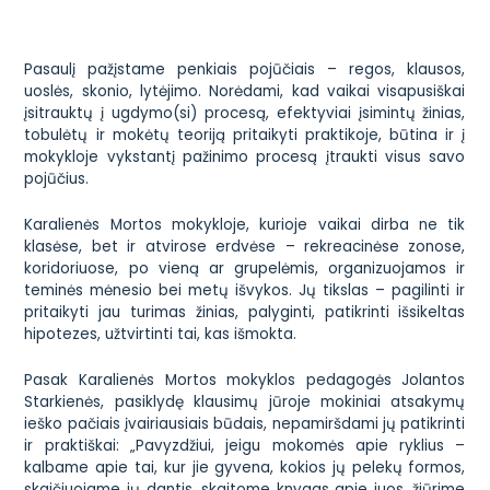
Pasaulį pažįstame penkiais pojūčiais – regos, klausos,
uoslės, skonio, lytėjimo. Norėdami, kad vaikai visapusiškai
įsitrauktų į ugdymo(si) procesą, efektyviai įsimintų žinias,
tobulėtų ir mokėtų teoriją pritaikyti praktikoje, būtina ir į
mokykloje vykstantį pažinimo procesą įtraukti visus savo
pojūčius.
Karalienės Mortos mokykloje, kurioje vaikai dirba ne tik
klasėse, bet ir atvirose erdvėse – rekreacinėse zonose,
koridoriuose, po vieną ar grupelėmis, organizuojamos ir
teminės mėnesio bei metų išvykos. Jų tikslas – pagilinti ir
pritaikyti jau turimas žinias, palyginti, patikrinti išsikeltas
hipotezes, užtvirtinti tai, kas išmokta.
Pasak Karalienės Mortos mokyklos pedagogės Jolantos
Starkienės, pasiklydę klausimų jūroje mokiniai atsakymų
ieško pačiais įvairiausiais būdais, nepamiršdami jų patikrinti
ir praktiškai: „Pavyzdžiui, jeigu mokomės apie ryklius –
kalbame apie tai, kur jie gyvena, kokios jų pelekų formos,
skaičiuojame jų dantis, skaitome knygas apie juos, žiūrime