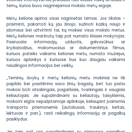
temų, kurios buvo nagrinėjamos mokslo metų eigoje.
Metų kelionė apima visas nagrinėtas temas. Jos tikslas –
prisiminti, pakartoti ką jau žinojo, sužinoti kažką naujo ir
įdomaus bei užtvirtinti tai, ką mokėsi visus mokslo metus.
Metų kelionės maršrutą taip pat numato klasės mokytojas.
Pasiruošia informaciją, užduotis, galvosūkius ar
kryžiažodžius, mokomuosius ar dokumentinius filmus,
kuriuos pateiks vaikams kelionės metu, numato muziejus,
kuriuos aplankys ir kuriuose bus kuo daugiau vaikams
naudingos informacijos bei veiklų.
„Teminių išvykų ir metų kelionių metu mokiniai ne tik
papildo bei pasitikrina savo žinių bagažą, bet tuo pačiu
mokosi būti atsakingais, pagarbiais, tvarkingais ir saugiais
keliautojais. Jie supažindinami su keliautojų taisyklėmis,
mokomi elgtis nepažįstamoje aplinkoje, keliaujant įvairiomis
transporto priemonėmis (autobusas, traukinys, keltas,
lėktuvas ir pan.), rasti reikalingą informaciją ar pagalbą
pasiklydus.
Jie taip pat yra supažindinami su pirmosios pagalbos