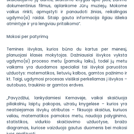
dokumentinius filmus, aplankome Jūrų muziejų. Mokome
vaikus rinkti, apmąstyti ir panaudoti žinias, reikalingas
ugdymo(si) raidai. Šitaip gauta informacija ilgiau išlieka
atmintyje ir yra lengviau pritaikoma“.
Mokosi per patyrimą
Temines išvykas, kurios būna du kartus per mėnesį,
planuojasi klasės mokytojas. Dažniausiai išvykos vyksta
ugdymo(si) proceso metu (pamokų laiku), todėl jų metu
vaikams yra duodamos specialiai tai išvykai paruoštos
užduotys: matematikos, lietuvių kalbos, gamtos pažinimo ir
kt. Taigi, ugdymosi procesas visiškai perkeliamas į išvykos –
autobuso, traukinio ar gamtos erdves.
„Pavyzdžiui, lankydamiesi Kernavėje, vaikai skaičiuoja
piliakalnių laiptų pakopas, užrašų knygelėse – kurios yra
neatsiejamas išvykų atributas – fiksuoja skaičius, kuriuos
vėliau, matematikos pamokos metu, naudoja palyginimo,
statistikos, vidurkio skaičiavimo užduotyse, braižo
diagramas, kuriose vaizduoja gautus duomenis bei mokosi
juos analizuoti.