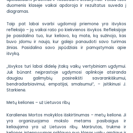
duomenis klasėje vaikai apdoroja ir rezultatus suveda į
diagramas.
Taip pat labai svarbi ugdomoji priemonė yra išvykos
refleksija – ją vaikai rašo po kiekvienos išvykos. Refleksijoje
jie pasidalina tuo, kur keliavo, ką matė, ką sužinojo, kas
buvo įdomu ir nauja, kur galėjo panaudoti savo turimas
žinias. Pasidalina savo įspūdžiais ir pamąstymais apie
išvyką.
„Išvykos turi labai didelę įtaką vaikų vertybiniam ugdymui.
Juk būnant neįprastoje ugdymosi aplinkoje atsiranda
daugiau galimybių pasireikšti savarankiškumui,
bendradarbiavimui, empatijai, smalsumui“, – įsitikinusi J.
Starkienė.
Metų kelionės – už Lietuvos ribų
Karalienės Mortos mokyklos išskirtinumas – metų kelionė. Ji
yra organizuojama mokslo metams pasibaigus ir
keliaujama yra už Lietuvos ribų. Maršrutas, trukmė ir
kelionės intensyvumas priklauso nuo klasės vaikų amžiaus ir