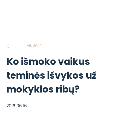
VISI ĮRAŠAI
Ko išmoko vaikus
teminės išvykos už
mokyklos ribų?
2016 06 16