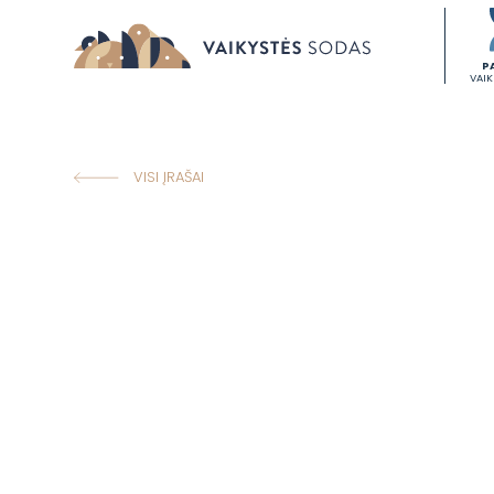
P
VAI
VISI ĮRAŠAI