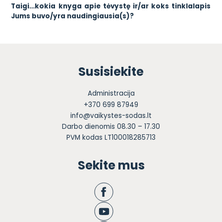
Taigi…kokia knyga apie tėvystę ir/ar koks tinklalapis
Jums buvo/yra naudingiausia(s)?
Susisiekite
Administracija
+370 699 87949
info@vaikystes-sodas.lt
Darbo dienomis 08.30 – 17.30
PVM kodas LT100018285713
Sekite mus