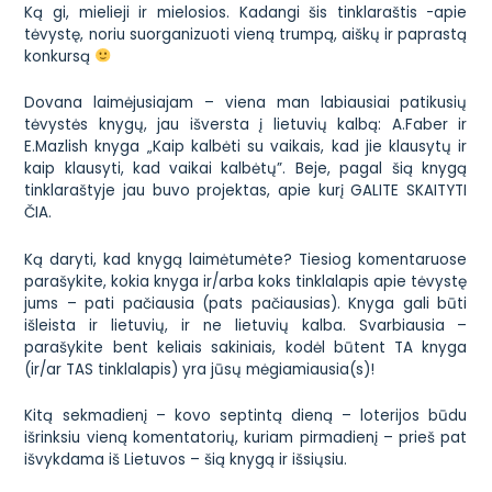
Ką gi, mielieji ir mielosios. Kadangi šis tinklaraštis -apie
tėvystę, noriu suorganizuoti vieną trumpą, aiškų ir paprastą
konkursą
Dovana laimėjusiajam – viena man labiausiai patikusių
tėvystės knygų, jau išversta į lietuvių kalbą: A.Faber ir
E.Mazlish knyga
„Kaip kalbėti su vaikais, kad jie klausytų ir
kaip klausyti, kad vaikai kalbėtų”
. Beje, pagal šią knygą
tinklaraštyje jau buvo projektas, apie kurį
GALITE SKAITYTI
ČIA
.
Ką daryti, kad knygą laimėtumėte? Tiesiog komentaruose
parašykite, kokia knyga ir/arba koks tinklalapis apie tėvystę
jums – pati pačiausia (pats pačiausias). Knyga gali būti
išleista ir lietuvių, ir ne lietuvių kalba. Svarbiausia –
parašykite bent keliais sakiniais, kodėl būtent TA knyga
(ir/ar TAS tinklalapis) yra jūsų mėgiamiausia(s)!
Kitą sekmadienį – kovo septintą dieną – loterijos būdu
išrinksiu vieną komentatorių, kuriam pirmadienį – prieš pat
išvykdama iš Lietuvos – šią knygą ir išsiųsiu.