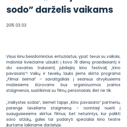
sodo” darželis vaikams
2015 03 03
Visus kinu besidominčius entuziastus, ypač tėvus su vaikais,
maloniai kviečiame užsukti į kovo 19 dieną prasidėsiantį ir
dvi savaites truksiantį jubiliejinį kino festivalį „Kino
pavasaris“! V
aikų ir tėvelių lauks jiems skirta programa
„Filmai šeimai” – savaitgaliais į seansus atvykusiems
mažiesiems žiūrovams bus organizuomos įvairios
staigmenos, susitikimai su filmų personažais.
Bet ne tik.
„Vaikystės sodas“, šiemet tapęs „Kino pavasario“ partneriu,
parengė tėveliams staigmeną – norintieji nueiti į
suaugusiesiems skirtus filmus, bet neturintys, kur palikti
savo atžalų, galės tai padaryti specialiai kino teatre
įkurtame laikiname darželyje.