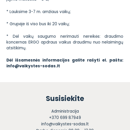
* Lauksime 3-7 m. amžiaus vaikų;
* Grupėje iš viso bus iki 20 vaikų;
* Dėl vaikų saugumo nerimauti nereikės: draudimo
koncernas ERGO apdraus vaikus draudimu nuo nelaimingų
atsitikimų.
Dėl išsamesnės informacijos galite rašyti el. paštu:
info@vaikystes-sodas.lt
Susisiekite
Administracija
+370 699 87949
info@vaikystes-sodas.lt