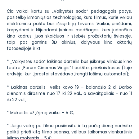
Čia vaikai kartu su „Vaikystės sodo“ pedagogais patys,
pasitelkę išmaniąsias technologijas, kurs filmus, kurie vėliau
elektroniniu paštu bus išsiųsti jų tėvams. Vaikai, piešdami,
karpydami ir klijuodami įvairias medžiagas, kurs judančius
kino kadrus, juos skaičiuos ir stebės prožektorių šviesoje,
taip pat gamins 3D akinius, dalyvaus kino aktorių
fotosesijoje ir kt.
* „Vaikystės sodo” laikinas darželis bus įsikūręs Vilniaus kino
teatre „Forum Cinemas Vingis“ I aukšte, priešais kasas (toje
erdvėje, kur įprastai stovėdavo įrengti lošimų automatai);
* Laikinas darželis veiks kovo 19 – balandžio 2 d. Darbo
dienomis dirbsime nuo 17 iki 22 val., o savaitgaliais – nuo 11
iki 22 val.;
* Mokestis už įėjimą vaikui – 5
€;
* Jeigu vaiką po filmo pasiimsite ir tą pačią dieną norėsite
palikti prieš kitą filmo seansą, vėl bus taikomas vienkartinis
įėjimo mokestis – 5
€;