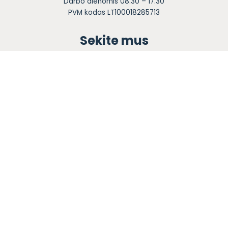
Darbo dienomis 08.30 – 17.30
PVM kodas LT100018285713
Sekite mus
Apie mus
Ugdymas
Informacija tėvams
Registracija
Bendruomenės knyga
Naujienos
Karjera
Blogas
Kontaktai
Privatumo politika