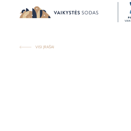
P
VAI
VISI ĮRAŠAI