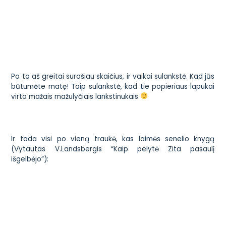
Po to aš greitai surašiau skaičius, ir vaikai sulankstė. Kad jūs
būtumėte matę! Taip sulankstė, kad tie popieriaus lapukai
virto mažais mažulyčiais lankstinukais
Ir tada visi po vieną traukė, kas laimės senelio knygą
(Vytautas V.Landsbergis “Kaip pelytė Zita pasaulį
išgelbėjo”):