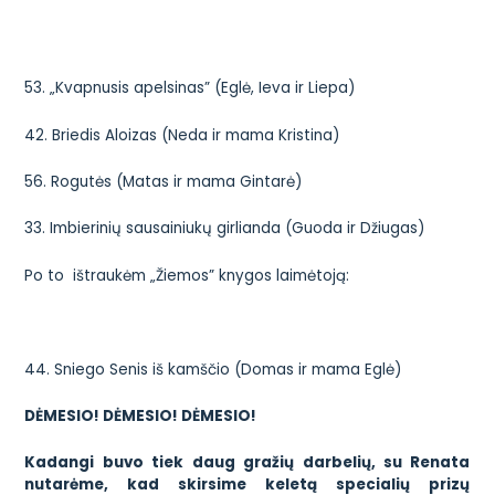
53.
„Kvapnusis apelsinas” (Eglė, Ieva ir Liepa)
42.
Briedis Aloizas (Neda ir mama Kristina)
56.
Rogutės (Matas ir mama Gintarė)
33.
Imbierinių sausainiukų girlianda (Guoda ir Džiugas)
Po to ištraukėm „Žiemos” knygos laimėtoją:
44.
Sniego Senis iš kamščio (Domas ir mama Eglė)
DĖMESIO! DĖMESIO! DĖMESIO!
Kadangi buvo tiek daug gražių darbelių, su Renata
nutarėme, kad skirsime keletą specialių prizų