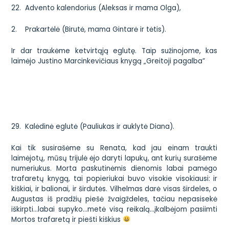
22.
Advento kalendorius (Aleksas ir mama Olga)
,
2.
Prakartėlė (Birutė, mama Gintarė ir tėtis).
Ir dar traukėme ketvirtąją eglutę. Taip sužinojome, kas
laimėjo
Justino Marcinkevičiaus knygą „Greitoji pagalba”
29.
Kalėdinė eglutė (Pauliukas ir auklytė Diana).
Kai tik susirašėme su Renata, kad jau einam traukti
laimėjotų, mūsų trijulė ėjo daryti lapukų, ant kurių surašėme
numeriukus. Morta paskutinėmis dienomis labai pamėgo
trafaretų knygą, tai popieriukai buvo visokie visokiausi: ir
kiškiai, ir balionai, ir širdutės. Vilhelmas darė visas širdeles, o
Augustas iš pradžių piešė žvaigždeles, tačiau nepasisekė
iškirpti…labai supyko…metė visą reikalą…įkalbėjom pasiimti
Mortos trafaretą ir piešti kiškius