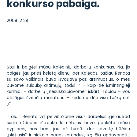
konkurso pabaiga.
2009 12 28
Štai ir baigėsi mūsų Kalėdinių darbelių konkursas. Na, jis
baigėsi jau prieš keletą dienų, per Kalėdas, tačiau Renata
su savo vaikinais buvo išvažiavę pas artimuosius, o mes
buvome sulaukę artimųjų, todėl ir – kaip tie išmintingieji
kurmiai – darbelių „nesuskaičiavome” iškart. Tačiau – vos
atslūgus švenčių maratonui – sėdome dėti visų taškų ant
„i”.
Ir aš, ir Renata vėl peržiūrėjome visus darbelius…gerai, kad
sunki užduotis ištraukti laimėtojus buvo patikėta mūsų
pypliams, nes bent jau aš turbūt dar savaitę būčiau
„plėšiusis” ir niekaip neapsisprendusi, ką čia apdovanoti…