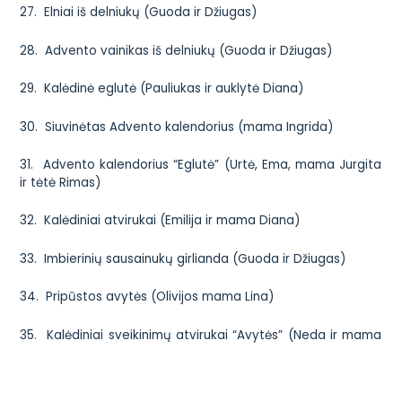
27. Elniai iš delniukų (Guoda ir Džiugas)
28. Advento vainikas iš delniukų (Guoda ir Džiugas)
29. Kalėdinė eglutė (Pauliukas ir auklytė Diana)
30. Siuvinėtas Advento kalendorius (mama Ingrida)
31. Advento kalendorius “Eglutė” (Urtė, Ema, mama Jurgita
ir tėtė Rimas)
32. Kalėdiniai atvirukai (Emilija ir mama Diana)
33. Imbierinių sausainukų girlianda (Guoda ir Džiugas)
34. Pripūstos avytės (Olivijos mama Lina)
35. Kalėdiniai sveikinimų atvirukai “Avytės” (Neda ir mama
Kristina)
36. Eglutė (aplikacija-koliažas) (Neda ir mama Kristina)