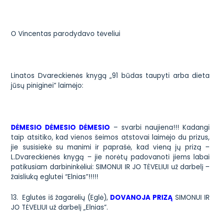
O Vincentas parodydavo tėveliui
Linatos Dvareckienės knygą „91 būdas taupyti arba dieta
jūsų piniginei”
laimėjo:
DĖMESIO DĖMESIO DĖMESIO
– svarbi naujiena!!! Kadangi
taip atsitiko, kad vienos šeimos atstovai laimėjo du prizus,
jie susisiekė su manimi ir paprašė, kad vieną jų prizą –
L.Dvareckienės knygą – jie norėtų padovanoti jiems labai
patikusiam darbininkėliui: SIMONUI IR JO TĖVELIUI už darbelį –
žaisliuką eglutei “Elnias”!!!!!
13.
Eglutės iš žagarėlių (Eglė),
DOVANOJA PRIZĄ
SIMONUI IR
JO TĖVELIUI už darbelį „Elnias”.