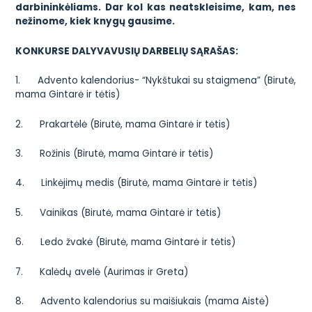
darbininkėliams. Dar kol kas neatskleisime, kam, nes
nežinome, kiek knygų gausime.
KONKURSE DALYVAVUSIŲ DARBELIŲ SĄRAŠAS:
1. Advento kalendorius- “Nykštukai su staigmena” (Birutė,
mama Gintarė ir tėtis)
2. Prakartėlė (Birutė, mama Gintarė ir tėtis)
3. Rožinis (Birutė, mama Gintarė ir tėtis)
4. Linkėjimų medis (Birutė, mama Gintarė ir tėtis)
5. Vainikas (Birutė, mama Gintarė ir tėtis)
6. Ledo žvakė (Birutė, mama Gintarė ir tėtis)
7. Kalėdų avelė (Aurimas ir Greta)
8. Advento kalendorius su maišiukais (mama Aistė)