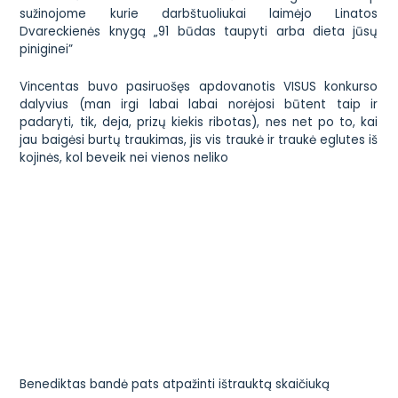
sužinojome kurie darbštuoliukai laimėjo
Linatos
Dvareckienės knygą „91 būdas taupyti arba dieta jūsų
piniginei”
Vincentas buvo pasiruošęs apdovanotis VISUS konkurso
dalyvius (man irgi labai labai norėjosi būtent taip ir
padaryti, tik, deja, prizų kiekis ribotas), nes net po to, kai
jau baigėsi burtų traukimas, jis vis traukė ir traukė eglutes iš
kojinės, kol beveik nei vienos neliko
Benediktas bandė pats atpažinti ištrauktą skaičiuką