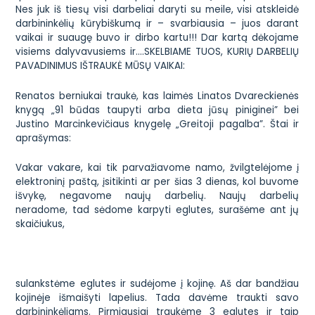
Nes juk iš tiesų visi darbeliai daryti su meile, visi atskleidė
darbininkėlių kūrybiškumą ir – svarbiausia – juos darant
vaikai ir suaugę buvo ir dirbo kartu!!! Dar kartą dėkojame
visiems dalyvavusiems ir….SKELBIAME TUOS, KURIŲ DARBELIŲ
PAVADINIMUS IŠTRAUKĖ MŪSŲ VAIKAI:
Renatos berniukai traukė, kas laimės Linatos Dvareckienės
knygą „91 būdas taupyti arba dieta jūsų piniginei” bei
Justino Marcinkevičiaus knygelę „Greitoji pagalba”. Štai ir
aprašymas:
Vakar vakare, kai tik parvažiavome namo, žvilgtelėjome į
elektroninį paštą, įsitikinti ar per šias 3 dienas, kol buvome
išvykę, negavome naujų darbelių. Naujų darbelių
neradome, tad sėdome karpyti eglutes, surašėme ant jų
skaičiukus,
sulankstėme eglutes ir sudėjome į kojinę. Aš dar bandžiau
kojinėje išmaišyti lapelius. Tada davėme traukti savo
darbininkėliams. Pirmiausiai traukėme 3 eglutes ir taip