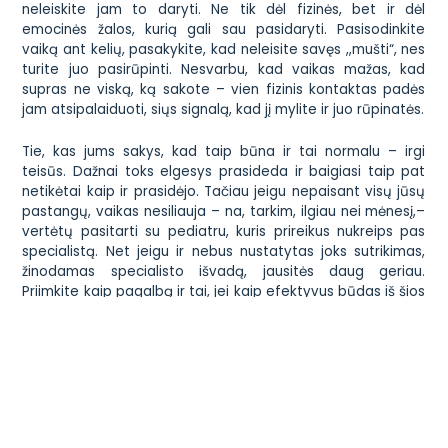
neleiskite jam to daryti. Ne tik dėl fizinės, bet ir dėl
emocinės žalos, kurią gali sau pasidaryti. Pasisodinkite
vaiką ant kelių, pasakykite, kad neleisite savęs ,,mušti“, nes
turite juo pasirūpinti. Nesvarbu, kad vaikas mažas, kad
supras ne viską, ką sakote – vien fizinis kontaktas padės
jam atsipalaiduoti, siųs signalą, kad jį mylite ir juo rūpinatės.
Tie, kas jums sakys, kad taip būna ir tai normalu – irgi
teisūs. Dažnai toks elgesys prasideda ir baigiasi taip pat
netikėtai kaip ir prasidėjo. Tačiau jeigu nepaisant visų jūsų
pastangų, vaikas nesiliauja – na, tarkim, ilgiau nei mėnesį,–
vertėtų pasitarti su pediatru, kuris prireikus nukreips pas
specialistą. Net jeigu ir nebus nustatytas joks sutrikimas,
žinodamas specialisto išvadą, jausitės daug geriau.
Priimkite kaip pagalbą ir tai, jei kaip efektyvus būdas iš šios
kebeknės išsisukti, bus pasiūlyta, pavyzdžiui, vaikui pradėjus
baksnoti galva į grindis, išeiti į kitą kambarį ( kad suprastų,
jog taip nepatrauks jūsų dėmesio). Juk specialisto
nuomonė, tai ne į kairę ir dešinę dalijami draugių patarimai…
Nuotrauka:
Mad world