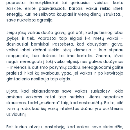
paprastai ikimokyklinukui tai geriausias vaistas: kartu
žaiskite, eikite pasivaikščioti. Kartais vaikui reikia išlieti
energiją, kuri neišeikvota kaupiasi ir vieną dieną ištrūksta…į
save nukreipta agresija.
Jeigu jūsų vaikas daužo galvą, gali būti, kad jis tiesiog labai
įpykęs, ir tiek. Paprastai taip elgiasi 1-4 metų vaikai –
dažniausiai berniukai. Pastebėta, kad daužydami galvą,
vaikai labai dažnai siekia tėvų dėmesio – kuo stipriau
reaguojate, tuo dažniau tai ima kartotis. Žinoma, tėvai
negali nereaguoti į tokį vaiko elgesį, nes galvos daužymas
– ir vienas iš autizmo požymių: žodžiu, nereaguodami galite
praleisti ir kai ką svarbaus, ypač, jei vaikas ir po ketvirtojo
gimtadienio nesiliauja taip elgtis.
Bijote, kad skriausdamas save vaikas susižalos? Tokio
amžiaus vaikams retai taip nutinka.. Jiems nepatinka
skausmas, todėl ,,mušama“ taip, kad neskaudėtų. Be to, eilė
tyrimų rodo, kad šių vaikų intelektas dažnai yra aukštesnis
už vidutinį.
Bet kuriuo atveju, pastebėję, kad vaikas save skriaudžia,