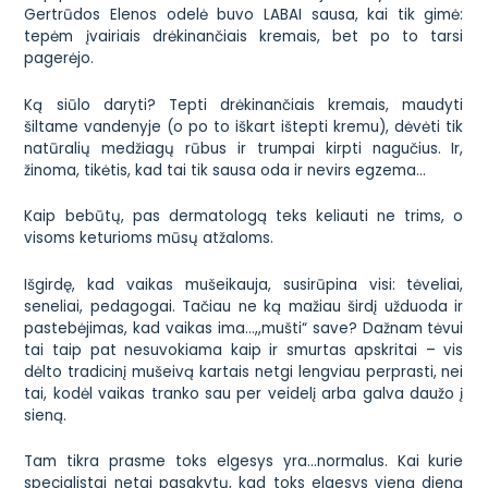
Gertrūdos Elenos odelė buvo LABAI sausa, kai tik gimė:
tepėm įvairiais drėkinančiais kremais, bet po to tarsi
pagerėjo.
Ką siūlo daryti? Tepti drėkinančiais kremais, maudyti
šiltame vandenyje (o po to iškart ištepti kremu), dėvėti tik
natūralių medžiagų rūbus ir trumpai kirpti nagučius. Ir,
žinoma, tikėtis, kad tai tik sausa oda ir nevirs egzema…
Kaip bebūtų, pas dermatologą teks keliauti ne trims, o
visoms keturioms mūsų atžaloms.
Išgirdę, kad vaikas mušeikauja, susirūpina visi: tėveliai,
seneliai, pedagogai. Tačiau ne ką mažiau širdį užduoda ir
pastebėjimas, kad vaikas ima…,,mušti“ save? Dažnam tėvui
tai taip pat nesuvokiama kaip ir smurtas apskritai – vis
dėlto tradicinį mušeivą kartais netgi lengviau perprasti, nei
tai, kodėl vaikas tranko sau per veidelį arba galva daužo į
sieną.
Tam tikra prasme toks elgesys yra…normalus. Kai kurie
specialistai netgi pasakytų, kad toks elgesys vieną dieną