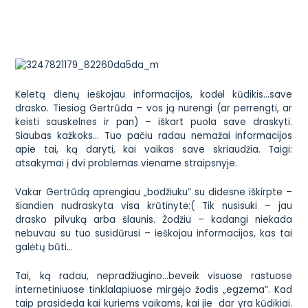
Keletą dienų ieškojau informacijos, kodėl kūdikis…save
drasko. Tiesiog Gertrūda – vos ją nurengi (ar perrengti, ar
keisti sauskelnes ir pan) – iškart puola save draskyti.
Siaubas kažkoks… Tuo pačiu radau nemažai informacijos
apie tai, ką daryti, kai vaikas save skriaudžia. Taigi:
atsakymai į dvi problemas viename straipsnyje.
Vakar Gertrūdą aprengiau „bodžiuku” su didesne iškirpte –
šiandien nudraskyta visa krūtinytė:( Tik nusisuki – jau
drasko pilvuką arba šlaunis. Žodžiu – kadangi niekada
nebuvau su tuo susidūrusi – ieškojau informacijos, kas tai
galėtų būti…
Tai, ką radau, nepradžiugino…beveik visuose rastuose
internetiniuose tinklalapiuose mirgėjo žodis „egzema”. Kad
taip prasideda kai kuriems vaikams, kai jie dar yra kūdikiai.