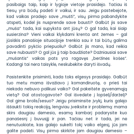
pasibaigs taip, kaip ir lygioje vietoje prasidėjo. Tačiau iš
tiesų yra būdų padėti ir vaikui, ir sau. Jeigu pastebėjote,
kad vaikas pradėjo save ,,mušti“, visų pirma pabandykite
atspėti, kodėl jis nusprendė save bausti? Galbūt jis save
,,muša“ tada, kai supyksta ant jūsų? O gal tada, kai šiaip
susierzina? Vieni vaikai klykdami krenta ant žemės – gal
jūsiškis panašioje situacijoje trenkia sau ir tai būtų galima
pavadinti pykčio priepuoliu? Galbūt jis mano, kad reikia
save nubausti? O gal jūs jį taip baudžiate? Dažniausiai save
,,mušantis“ vaikas pats yra ragavęs „beržinės košės“.
Kadangi tai nėra taisyklė, neskubėkite daryti išvadų.
Pasistenkite prisiminti, kada toks elgesys prasidėjo. Galbūt
tuo metu mama išvažiavo į komandiruotę, o prieš tai
niekada nebuvo palikusi vaiko? Gal pakeitėte gyvenamąją
vietą? Gal atostogavote? Gal išvedėte į lopšelį/darželį?
Gal gimė brolis/sesuo? Jeigu prisiminsite įvykį, kuris galėjo
iššaukti tokią reakciją, lengviau įveiksite ir problemą: mama
skirs daugiau dėmesio, esamą kambarį padarysite kuo
panašesnį į buvusįjį ir pan. Tačiau net ir tada, jei nė
nenutuokiate, kas galėjo sukelti tokį vaiko elgesį, jūs jam
galite padėti. Visų pirma skirkite jam daugiau dėmesio –