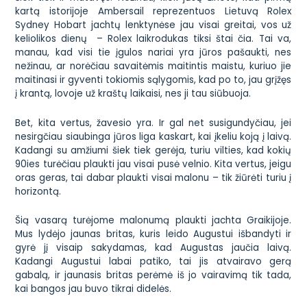
kartą istorijoje Ambersail reprezentuos Lietuvą Rolex
Sydney Hobart jachtų lenktynėse jau visai greitai, vos už
keliolikos dienų –
Rolex laikrodukas tiksi štai čia
. Tai va,
manau, kad visi tie įgulos nariai yra jūros pašaukti, nes
nežinau, ar norėčiau savaitėmis maitintis maistu, kuriuo jie
maitinasi ir gyventi tokiomis sąlygomis, kad po to, jau grįžęs
į krantą, lovoje už kraštų laikaisi, nes ji tau siūbuoja.
Bet, kita vertus, žavesio yra. Ir gal net susigundyčiau, jei
nesirgčiau siaubinga jūros liga kaskart, kai įkeliu koją į laivą.
Kadangi su amžiumi šiek tiek gerėja, turiu vilties, kad kokių
90ies turėčiau plaukti jau visai pusė velnio. Kita vertus, jeigu
oras geras, tai dabar plaukti visai malonu – tik žiūrėti turiu į
horizontą.
Šią vasarą turėjome malonumą plaukti jachta Graikijoje.
Mus lydėjo jaunas britas, kuris leido Augustui išbandyti ir
gyrė jį visaip sakydamas, kad Augustas
jaučia laivą
.
Kadangi Augustui labai patiko, tai jis atvairavo gerą
gabalą, ir jaunasis britas perėmė iš jo vairavimą tik tada,
kai bangos jau buvo tikrai didelės.