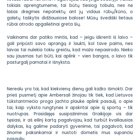
tokiais aprengtumėme, tai būtų tiesiog tobula, nes nė
lašas drėgmės nepatektų ant jų vidaus rūbų/kūno, o
galėtų taškytis didžiausiose balose! Mūsų švediški lietaus
rūbai atrodo apgailėtinai greta šių.
Vaikinams dar patiko mintis, kad – jeigu iškrenti iš laivo –
gali pripūsti savo aprangą ir laukti, kol tave paims, nes
laivas tai nulekia tokiu greičiu, kad maža nepasirodo. Nieko
sau jausmas turi būti, kai aplink – vien bangos, o laivo tik
pasturgalį pamatai ir išnyksta.
Nerealu yra tai, kad kiekvieną dieną gali kažko išmokti. Dar
prieš pusmetį apie Ambersail žinojau tik tiek, kad Lietuvos
tūkstantmečio proga jachta plaukė aplink pasaulį, o apie
tai, kaip vyksta rungtynės ir apskritai apie šį sportą – tik
nuotrupas. Prasidėjęs susipažinimas Graikijoje vis dar
tęsiasi, ir aš eilinį kartą pagalvojau, kad turbūt kvailiausias
dalykas, ką galime padaryti gyvenime, tai pagalvoti, kad
žinome pakankamai ir nustoti domėtis mus supančiu
pasauliu.