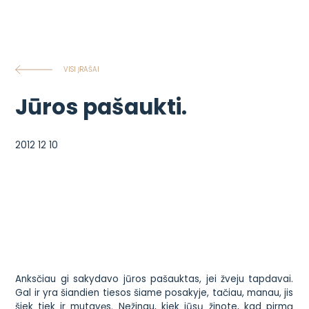
VISI ĮRAŠAI
Jūros pašaukti.
2012 12 10
Anksčiau gi sakydavo jūros pašauktas, jei žveju tapdavai.
Gal ir yra šiandien tiesos šiame posakyje, tačiau, manau, jis
šiek tiek ir
mutavęs
. Nežinau, kiek jūsų žinote, kad pirmą