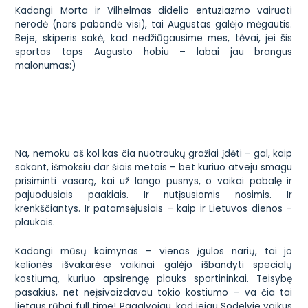
Kadangi Morta ir Vilhelmas didelio entuziazmo vairuoti
nerodė (nors pabandė visi), tai Augustas galėjo mėgautis.
Beje, skiperis sakė, kad nedžiūgausime mes, tėvai, jei šis
sportas taps Augusto hobiu – labai jau brangus
malonumas:)
Na, nemoku aš kol kas čia nuotraukų gražiai įdėti – gal, kaip
sakant, išmoksiu dar šiais metais – bet kuriuo atveju smagu
prisiminti vasarą, kai už lango pusnys, o vaikai pabalę ir
pajuodusiais paakiais. Ir
nutįsusiomis
nosimis. Ir
krenkščiantys. Ir patamsėjusiais – kaip ir Lietuvos dienos –
plaukais.
Kadangi mūsų kaimynas – vienas įgulos narių, tai jo
kelionės išvakarėse vaikinai galėjo išbandyti specialų
kostiumą, kuriuo apsirengę plauks sportininkai. Teisybę
pasakius, net neįsivaizdavau tokio kostiumo – va čia tai
lietaus rūbai
full time
! Pagalvojau, kad jeigu Sodelyje vaikus