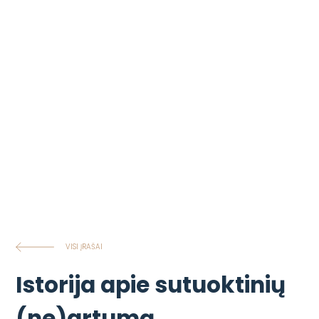
VISI ĮRAŠAI
Istorija apie sutuoktinių
(ne)artumą…