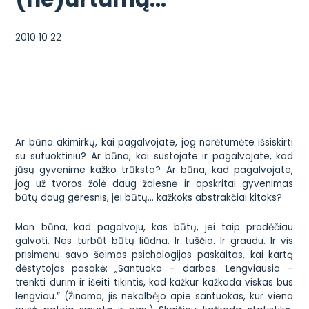
2010 10 22
Ar būna akimirkų, kai pagalvojate, jog norėtumėte išsiskirti
su sutuoktiniu? Ar būna, kai sustojate ir pagalvojate, kad
jūsų gyvenime
kažko
trūksta? Ar būna, kad pagalvojate,
jog
už tvoros žolė daug žalesnė
ir apskritai…gyvenimas
būtų daug geresnis, jei būtų… kažkoks abstrakčiai
kitoks
?
Man būna, kad pagalvoju, kas būtų, jei taip pradėčiau
galvoti. Nes turbūt būtų liūdna. Ir tuščia. Ir graudu. Ir vis
prisimenu savo šeimos psichologijos paskaitas, kai kartą
dėstytojas pasakė:
„Santuoka – darbas. Lengviausia –
trenkti durim ir išeiti tikintis, kad kažkur kažkada viskas bus
lengviau.”
(Žinoma, jis nekalbėjo apie santuokas, kur viena