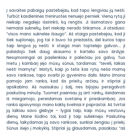
Į savaitės pabaigą pastebėjau, kad tapo lengviau ją nešti.
Turbūt kasdieninės treniruotės nenuėjo perniek. Vieną rytą ji
niekaip negalėjo išsirinkti, ką rengtis. Ji išsimatavo gana
nemažai suknelių, bet niekaip nerado tinkamos. Ji atsiduso:
“visos mano suknelės išaugo”. Aš staiga pastebėjau, kad ji
tiek suplonėjo, jog tai ir buvo ta priežastis, dėl kurios tapo
taip lengva ją nešti. Ir staiga man toptelėjo galvon…. ji
palaidojo tiek daug skausmo ir kartėlio savo širdyje.
Nesąmoningai aš pasilenkiau ir paliečiau jos galvą. Tuo
metu į kambarį įėjo mūsų sūnus, tardamas: “tėveli, laikas
nešti mamytę“. Matyti, kaip jo tėtis kas rytą neša mamą
savo rankose, tapo svarbi jo gyvenimo dalis. Mano žmona
pamojo jam ranka, kad šis prieitų arčiau, ir stipriai jį
apsikabino. Aš nusisukau į šalį, nes bijojau persigalvoti
paskutinę minutę. Tuomet paėmiau ją ant rankų, išeidamas
iš miegamojo, pereidamas svetainę ir prieškambarį. Jos
ranka apsivyniojo mano kaklą švelniai ir paprastai. Aš tvirtai
ją laikiau savo glėbyje – lygiai taip, kaip mūsų vestuvių
dieną. Mane liūdino tai, kad ji taip sulieknėjo. Paskutinę
dieną, laikydamas ją savo rankose, sunkiai žengiau į priekį.
Sūnus išėjo į mokyklą. Stipriai ją glausdamas, pasakiau: “aš