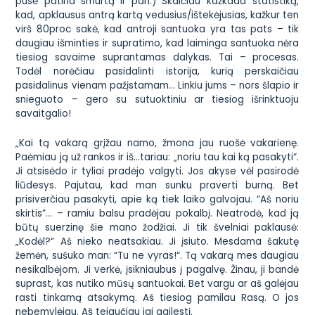
pusė patiria smurtą ir pan.)
Skaičiau kažkada statistiką,
kad, apklausus antrą kartą vedusius/ištekėjusias, kažkur ten
virš 80proc sakė, kad antroji santuoka yra tas pats – tik
daugiau išminties ir supratimo, kad laiminga santuoka nėra
tiesiog savaime suprantamas dalykas. Tai – procesas.
Todėl norėčiau pasidalinti istorija, kurią perskaičiau
pasidalinus vienam pažįstamam… Linkiu jums – nors šlapio ir
snieguoto – gero su sutuoktiniu ar tiesiog išrinktuoju
savaitgalio!
„Kai tą vakarą grįžau namo, žmona jau ruošė vakarienę.
Paėmiau ją už rankos ir iš…tariau: „noriu tau kai ką pasakyti“.
Ji atsisėdo ir tyliai pradėjo valgyti. Jos akyse vėl pasirodė
liūdesys. Pajutau, kad man sunku praverti burną. Bet
prisiverčiau pasakyti, apie ką tiek laiko galvojau. “Aš noriu
skirtis”… – ramiu balsu pradėjau pokalbį. Neatrodė, kad ją
būtų suerzinę šie mano žodžiai. Ji tik švelniai paklausė:
„Kodėl?“ Aš nieko neatsakiau. Ji įsiuto. Mesdama šakutę
žemėn, sušuko man: “Tu ne vyras!“. Tą vakarą mes daugiau
nesikalbėjom. Ji verkė, įsikniaubus į pagalvę. Žinau, ji bandė
suprast, kas nutiko mūsų santuokai. Bet vargu ar aš galėjau
rasti tinkamą atsakymą. Aš tiesiog pamilau Rasą. O jos
nebemylėjau. Aš tejaučiau jai gailestį.