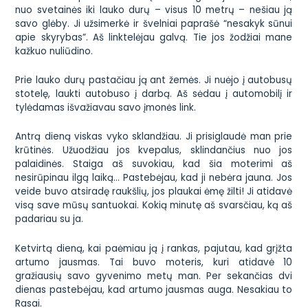
nuo svetainės iki lauko durų – visus 10 metrų – nešiau ją
savo glėby. Ji užsimerkė ir švelniai paprašė “nesakyk sūnui
apie skyrybas”. Aš linktelėjau galvą. Tie jos žodžiai mane
kažkuo nuliūdino.
Prie lauko durų pastačiau ją ant žemės. Ji nuėjo į autobusų
stotelę, laukti autobuso į darbą. Aš sėdau į automobilį ir
tylėdamas išvažiavau savo įmonės link.
Antrą dieną viskas vyko sklandžiau. Ji prisiglaudė man prie
krūtinės. Užuodžiau jos kvepalus, sklindančius nuo jos
palaidinės. Staiga aš suvokiau, kad šia moterimi aš
nesirūpinau ilgą laiką… Pastebėjau, kad ji nebėra jauna. Jos
veide buvo atsiradę raukšlių, jos plaukai ėmę žilti! Ji atidavė
visą save mūsų santuokai. Kokią minutę aš svarsčiau, ką aš
padariau su ja.
Ketvirtą dieną, kai paėmiau ją į rankas, pajutau, kad grįžta
artumo jausmas. Tai buvo moteris, kuri atidavė 10
gražiausių savo gyvenimo metų man. Per sekančias dvi
dienas pastebėjau, kad artumo jausmas auga. Nesakiau to
Rasai.