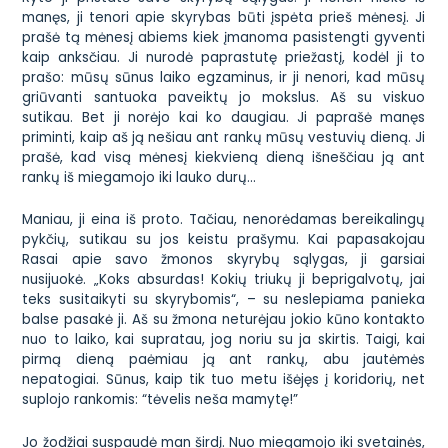
manęs, ji tenori apie skyrybas būti įspėta prieš mėnesį. Ji
prašė tą mėnesį abiems kiek įmanoma pasistengti gyventi
kaip anksčiau. Ji nurodė paprastutę priežastį, kodėl ji to
prašo: mūsų sūnus laiko egzaminus, ir ji nenori, kad mūsų
griūvanti santuoka paveiktų jo mokslus. Aš su viskuo
sutikau. Bet ji norėjo kai ko daugiau. Ji paprašė manęs
priminti, kaip aš ją nešiau ant rankų mūsų vestuvių dieną. Ji
prašė, kad visą mėnesį kiekvieną dieną išneščiau ją ant
rankų iš miegamojo iki lauko durų…
Maniau, ji eina iš proto. Tačiau, nenorėdamas bereikalingų
pykčių, sutikau su jos keistu prašymu. Kai papasakojau
Rasai apie savo žmonos skyrybų sąlygas, ji garsiai
nusijuokė. „Koks absurdas! Kokių triukų ji beprigalvotų, jai
teks susitaikyti su skyrybomis“, – su neslepiama panieka
balse pasakė ji. Aš su žmona neturėjau jokio kūno kontakto
nuo to laiko, kai supratau, jog noriu su ja skirtis. Taigi, kai
pirmą dieną paėmiau ją ant rankų, abu jautėmės
nepatogiai. Sūnus, kaip tik tuo metu išėjęs į koridorių, net
suplojo rankomis: “tėvelis neša mamytę!”
Jo žodžiai suspaudė man širdį. Nuo miegamojo iki svetainės,