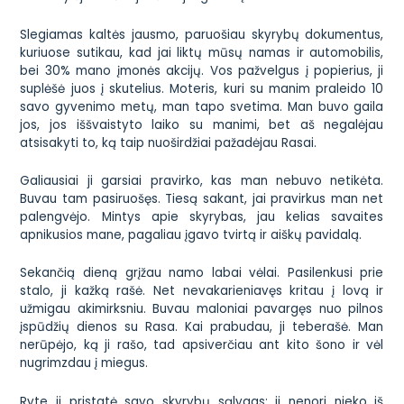
Slegiamas kaltės jausmo, paruošiau skyrybų dokumentus,
kuriuose sutikau, kad jai liktų mūsų namas ir automobilis,
bei 30% mano įmonės akcijų. Vos pažvelgus į popierius, ji
suplėšė juos į skutelius. Moteris, kuri su manim praleido 10
savo gyvenimo metų, man tapo svetima. Man buvo gaila
jos, jos iššvaistyto laiko su manimi, bet aš negalėjau
atsisakyti to, ką taip nuoširdžiai pažadėjau Rasai.
Galiausiai ji garsiai pravirko, kas man nebuvo netikėta.
Buvau tam pasiruošęs. Tiesą sakant, jai pravirkus man net
palengvėjo. Mintys apie skyrybas, jau kelias savaites
apnikusios mane, pagaliau įgavo tvirtą ir aiškų pavidalą.
Sekančią dieną grįžau namo labai vėlai. Pasilenkusi prie
stalo, ji kažką rašė. Net nevakarieniavęs kritau į lovą ir
užmigau akimirksniu. Buvau maloniai pavargęs nuo pilnos
įspūdžių dienos su Rasa. Kai prabudau, ji teberašė. Man
nerūpėjo, ką ji rašo, tad apsiverčiau ant kito šono ir vėl
nugrimzdau į miegus.
Ryte ji pristatė savo skyrybų sąlygas: ji nenori nieko iš