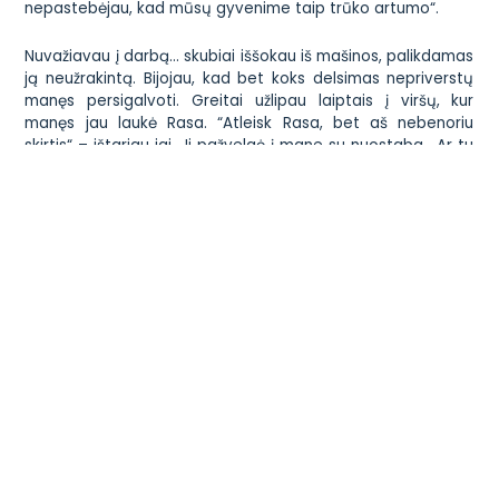
nepastebėjau, kad mūsų gyvenime taip trūko artumo“.
Nuvažiavau į darbą… skubiai iššokau iš mašinos, palikdamas
ją neužrakintą. Bijojau, kad bet koks delsimas nepriverstų
manęs persigalvoti. Greitai užlipau laiptais į viršų, kur
manęs jau laukė Rasa. “Atleisk Rasa, bet aš nebenoriu
skirtis“ – ištariau jai. Ji pažvelgė į mane su nuostaba. „Ar tu
karščiuoji?“ – ištarė ji, bandydama paliesti mano kaktą. Aš
patraukiau jos ranką. „Atleisk Rasa, bet aš nusprendžiau
nesiskirt. Mano vedybinis gyvenimas buvo nuobodus
greičiausiai todėl, kad mes su žmona nesugebėjome
įvertinti mūsų kasdieninių gyvenimo detalių, bet ne todėl,
kad mes nustojome vienas kitą mylėti. Regis, tik dabar
supratau, kad kai mūsų vedybų dieną įnešiau žmoną į
mūsų namus, aš įsipareigojau ją saugoti, kol mirtis mus
išskirs”.
Staiga Rasa tartum pabudo iš miego. Stipriai pliaukštelėjo
man per veidą, trinktelėjo durimis ir pravirko. Aš jau leidausi
laiptais žemyn ir skubėjau link automobilio. Pakeliui sustojau
prie gėlių parduotuvės. Užsakiau gražią gėlių puokštę savo
žmonai. Pardavėja paklausė, ar nenorėčiau ko nors užrašyti