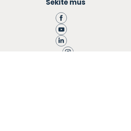
Sekite mus
Apie mus
Ugdymas
Informacija tėvams
Registracija
Bendruomenės knyga
Naujienos
Karjera
Blogas
Kontaktai
Privatumo politika