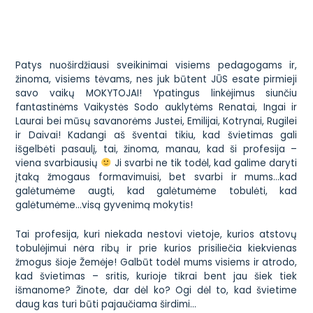
Patys nuoširdžiausi sveikinimai visiems pedagogams ir,
žinoma, visiems tėvams, nes juk būtent JŪS esate pirmieji
savo vaikų MOKYTOJAI! Ypatingus linkėjimus siunčiu
fantastinėms
Vaikystės Sodo
auklytėms Renatai, Ingai ir
Laurai bei mūsų savanorėms Justei, Emilijai, Kotrynai, Rugilei
ir Daivai! Kadangi aš šventai tikiu, kad švietimas gali
išgelbėti pasaulį, tai, žinoma, manau, kad ši profesija –
viena svarbiausių
Ji svarbi ne tik todėl, kad galime daryti
įtaką žmogaus formavimuisi, bet svarbi ir mums…kad
galėtumėme augti, kad galėtumėme tobulėti, kad
galėtumėme…visą gyvenimą mokytis!
Tai profesija, kuri niekada nestovi vietoje, kurios atstovų
tobulėjimui nėra ribų ir prie kurios prisiliečia kiekvienas
žmogus šioje Žemėje! Galbūt todėl mums visiems ir atrodo,
kad švietimas – sritis, kurioje tikrai bent jau šiek tiek
išmanome? Žinote, dar dėl ko? Ogi dėl to, kad švietime
daug kas turi būti pajaučiama širdimi…