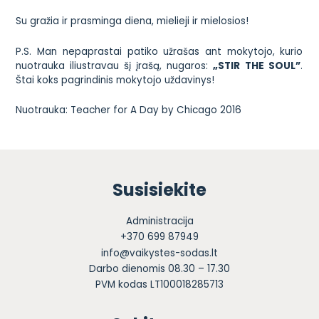
Su gražia ir prasminga diena, mielieji ir mielosios!
P.S. Man nepaprastai patiko užrašas ant mokytojo, kurio
nuotrauka iliustravau šį įrašą, nugaros:
„STIR THE SOUL”
.
Štai koks pagrindinis mokytojo uždavinys!
Nuotrauka:
Teacher for A Day by Chicago 2016
Susisiekite
Administracija
+370 699 87949
info@vaikystes-sodas.lt
Darbo dienomis 08.30 – 17.30
PVM kodas LT100018285713