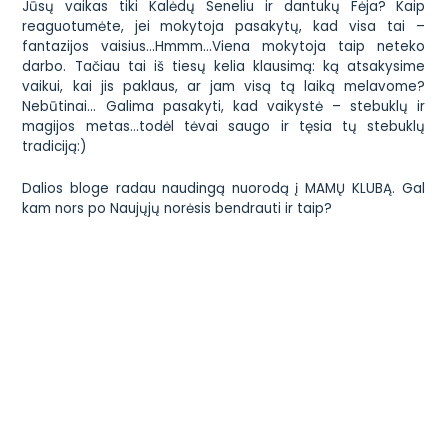
Jūsų vaikas tiki Kalėdų Seneliu ir dantukų Fėja? Kaip
reaguotumėte, jei
mokytoja pasakytų, kad visa tai –
fantazijos vaisius.
..Hmmm…Viena mokytoja taip neteko
darbo. Tačiau tai iš tiesų kelia klausimą: ką atsakysime
vaikui, kai jis paklaus, ar jam visą tą laiką melavome?
Nebūtinai… Galima pasakyti, kad vaikystė – stebuklų ir
magijos metas…todėl tėvai saugo ir tęsia tų stebuklų
tradiciją:)
Dalios
bloge radau naudingą nuorodą į
MAMŲ KLUBĄ
. Gal
kam nors po Naujųjų norėsis bendrauti ir taip?
Kartais paburbate, kad mamoms Lietuvoje sunku, kad pilna
neteisybės? Vienai mamytei Australijoje…nepardavė
telefono, nes vaikų auginimas –
ne profesija ir joks ne
darbas.
Ir bus daug blogiau, jei ne taip iškepsite duonos
kepalą, nei, tarkim, blogai išauginsite porą vaikų…
Aš esu už toleranciją. Iš tiesų. Stengiuosi ir pati būti
tolerantiška, ir ugdyti toleranciją vaikuose. Kartais net
tenka susidurti su aplinkinių pasipriešinimu. Bet aš dar
labiau nei tolerancija tikiu…sveiku protu.
Tokie dalykai
,