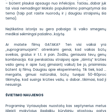
– būtent plaukai apsaugo nuo infekcijos. Tačiau…dabar juk
tai visai nemadinga!
Mokslo populiarinimo pamąstymai
šia
tema (taip pat rasite nuorodų ir į daugiau straipsnių šia
tema).
Neįtikėtina
istorija su gera pabaiga
: iš vaiko smegenų
medikai sėkmingai pašalino…kojytę.
Ar matėte filmą GATAKA? Ten visi vaikai yra
„suprogramuojami”: atrenkami genai, kad vaikas būtų
sveikas, gražus ir t.t. ir pan. Žodžiu, geriausia tėvų genų
kombinacija. Kai perskaičiau straipsnį apie
„išimtą” krūties
vėžio geną
ir apie tuoj gimsiantį vaikutį be jo, prisiminiau
būtent šį filmą. Daugiau apie eksperimentą. Tik tiek, kad …
mergaitė, gimusi natūraliai, būtų turėjusi 50-80proc
tikimybę, kad susirgs krūties vėžiu, o dabar…tikimasi, kad ji
nesusirgs.
ŠVIETIMO NAUJIENOS
Programinę Vyriausybės nuostatą kas septynerius metus
išleisti mokytojus ilgalaikių kūrybinių atostogų patys