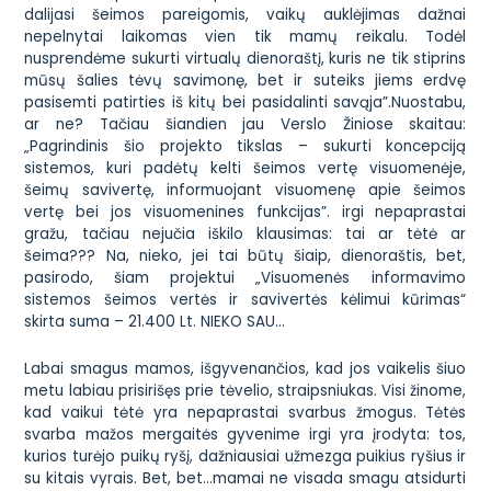
dalijasi šeimos pareigomis, vaikų auklėjimas dažnai
nepelnytai laikomas vien tik mamų reikalu. Todėl
nusprendėme sukurti virtualų dienoraštį, kuris ne tik stiprins
mūsų šalies tėvų savimonę, bet ir suteiks jiems erdvę
pasisemti patirties iš kitų bei pasidalinti savąja”.Nuostabu,
ar ne? Tačiau šiandien jau Verslo Žiniose skaitau:
„Pagrindinis šio projekto tikslas – sukurti koncepciją
sistemos, kuri padėtų kelti šeimos vertę visuomenėje,
šeimų savivertę, informuojant visuomenę apie šeimos
vertę bei jos visuomenines funkcijas”. irgi nepaprastai
gražu, tačiau nejučia iškilo klausimas: tai ar tėtė ar
šeima??? Na, nieko, jei tai būtų šiaip, dienoraštis, bet,
pasirodo, šiam projektui
„Visuomenės informavimo
sistemos šeimos vertės ir savivertės kėlimui kūrimas“
skirta suma – 21.400 Lt
. NIEKO SAU…
Labai smagus mamos, išgyvenančios, kad jos vaikelis šiuo
metu labiau prisirišęs prie tėvelio, straipsniukas. Visi žinome,
kad vaikui tėtė yra nepaprastai svarbus žmogus. Tėtės
svarba mažos mergaitės gyvenime irgi yra įrodyta: tos,
kurios turėjo puikų ryšį, dažniausiai užmezga puikius ryšius ir
su kitais vyrais. Bet, bet…mamai ne visada smagu atsidurti