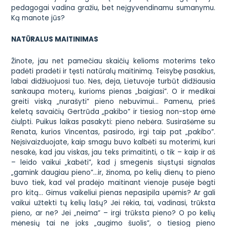
pedagogai vadina gražiu, bet
neįgyvendinamu sumanymu
.
Ką manote jūs?
NATŪRALUS MAITINIMAS
Žinote, jau net pamečiau skaičių kelioms moterims teko
padėti pradėti ir tęsti natūralų maitinimą. Teisybę pasakius,
labai didžiuojuosi tuo. Nes, deja, Lietuvoje turbūt didžiausia
sankaupa moterų, kurioms pienas „baigiasi”. O ir medikai
greiti viską „nurašyti” pieno nebuvimui… Pamenu, prieš
keletą savaičių Gertrūda „pakibo” ir tiesiog non-stop ėmė
čiulpti. Puikus laikas pasakyti: pieno nebėra. Susirašėme su
Renata, kurios Vincentas, pasirodo, irgi taip pat „pakibo”.
Neįsivaizduojate, kaip smagu buvo kalbėti su moterimi, kuri
nesakė, kad jau viskas, jau teks primaitinti, o tik – kaip ir aš
– leido vaikui „kabėti”, kad į smegenis siųstųsi signalas
„gamink daugiau pieno”…ir, žinoma, po kelių dienų to pieno
buvo tiek, kad vėl pradėjo maitinant vienoje pusėje bėgti
pro kitą… Gimus vaikeliui pienas nepasipila upėmis? Ar gali
vaikui užtekti tų kelių lašų? Jei rėkia, tai, vadinasi, trūksta
pieno, ar ne? Jei „neima” – irgi trūksta pieno? O po kelių
mėnesių tai ne joks „augimo šuolis”, o tiesiog pieno