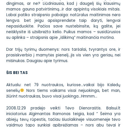
dingimas, ar ne? Liūdniausia, kad į daugelį šių klausimų
mamos gauna patvirtinimą…ir dar apipintą visokiais mitais.
Labai patiko straipsnio pabaiga:
natūralus maitinimas nėra
lengva. bet jeigu apsisprendėte taip daryti, lengvai
nepasiduokite. Pačios save nustebinsite, ką galite, jei
neišklysite iš užsibrėžto kelio.
Puikus mamos – susidūrusios
su aplinka –
straipsnis apie „išlikimą” maitinančia motina
.
Dar trijų tyrimų duomenys: nors taršalai, tvyrantys ore, ir
prasiskverbia į mamytės pienelį…jis vis vien yra geriau, nei
mišinukas.
Daugiau apie tyrimus
.
ŠIS BEI TAS
Aktualu: net 79 nuotraukos, kuriose…
vaikai bijo Kalėdų
senelių
Nors tiems vaikams visai nejuokinga, bet man,
žiūrint nuotraukas, buvo visai juokinga…Hmmm…
2008.12.29 pradėjo veikti
Tėvo Dienoraštis
.
Balsui.lt
iniciatorius Algimantas Ramonas teigia, kad ” Šeima yra
abiejų tėvų rūpestis, tačiau šiuolaikinėje visuomenėje tėvo
vaidmuo tapo sunkiai apibrėžiamas – nors abu tėvai ir