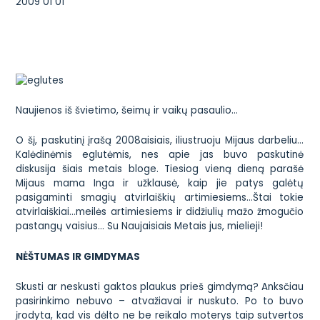
2009 01 01
Naujienos iš švietimo, šeimų ir vaikų pasaulio…
O šį, paskutinį įrašą 2008aisiais, iliustruoju Mijaus darbeliu…
Kalėdinėmis eglutėmis, nes apie jas buvo paskutinė
diskusija šiais metais bloge. Tiesiog vieną dieną parašė
Mijaus mama Inga ir užklausė, kaip jie patys galėtų
pasigaminti smagių atvirlaiškių artimiesiems…Štai tokie
atvirlaiškiai…meilės artimiesiems ir didžiulių mažo žmogučio
pastangų vaisius… Su Naujaisiais Metais jus, mielieji!
NĖŠTUMAS IR GIMDYMAS
Skusti ar neskusti gaktos plaukus prieš gimdymą? Anksčiau
pasirinkimo nebuvo – atvažiavai ir nuskuto. Po to buvo
įrodyta, kad vis dėlto ne be reikalo moterys taip sutvertos