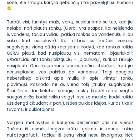
šone. Ale smagu, kai yra
gebančių į tai pažvelgti su humoru
Turbūt visi, turintys mažų vaikų, susiduriame su tuo, kad jie
nelabai nori plautis rankų. (Gerai, yra etapas, kai neišlenda
iš vandens, tačiau vėliau…pakiša rankas po vandenuku ir jau
sako, kad nusiplovė). Kai dirbau su mažais vaikais,
sugalvojau vieną būdą kaip jiems įrodyti, kad rankas reikia
GERAI plauti, kad nusiplautų visi nematomi „bjauriukai”:
užbarsčiau ant rankų blizgučių – „bjauriukų”, kuriuos reikėjo
nusiplauti. Oho, kaip mano penkiamečiai stebėjosi, kad jie
nenusiplauna vos pakišus po vandeniu! Taigi daugiau
nebereikėjo aiškinti apie muilą ir apie „rimtą” rankų
plovimąsi. Pasirodo, ne aš viena tokį „triuką” sugalvojau!
Štai šis ir dar keletas smagių triukų (kodėl reikia segtis
saugos diržą, kodėl reikia valgyti sveiką maistą, kodėl reikia
užsidengti čiaudant ir pan.). Išties
puikios idėjos
, kurios tiks ir
tėvams, ir auklėtojoms.
Vargina motinystės ir karjeros derinimas?
Jūs ne viena
!
Tačiau iš esmės…lengvai būtų galima ir mane tokią
nufotografuoti, tačiau iš tiesų visai nesu išvarginta. Net