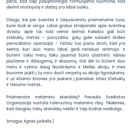
pikta, kad taip pasąmoningai formuojama nuomonė, kad
derinti motinystę ir darbą yra labai sunku…
Džiugu, kai per šventes ir tarpušvenčiu prisimename tuos,
kurie liūdi ar serga.
Labai gražus straipsnelis
apie šventinę
dvasią: apie tai, kad vienai šeimai Kalėdos gali būti
stebuklų metas – pavyzdžiui, galų gale sulaukti širdies
persodinimo operacijai – tačiau tuo pačiu žinoti, kad yra
šeima, kuri šiuo metu labai gedi…netekusi artimojo. Ir
būtent tokiu metų laiku jausmai būna užaštrinti: labiau
jaučiame ir džiaugsmą, ir skausmą. Gal dėl to būtent šiuo
metu ir vyksta daug Nuoširdumo ir Meilės akcijų. Ir mes
buvome įsukti į tą noro duoti verpetą su
akcija ligoniukams
,
ir už Atlanto žmonės yra įsukami į panašias. Išties Stebuklų
ir Gerumo metas…
Prisimenate melamino skandalą? Pasaulio Sveikatos
Organizacija nustatė
toleruotiną malamino ribą
. Tikėkimės,
kad daugiau tokių skandalų nekils! Ir taip liūdnai nesibaigs…
Smagus
Agnės
juokelis:)