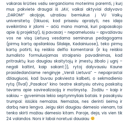
vakaras
krūties vėžiu sergančioms moterims paremti, į kurį
mus pakvietė draugai iš JAV, vaikai aktyviai dalyvavo
„DAROM!” akcijoje
, užrašiau berniukus į
VU Vaikų
universitetą
(tikiuosi, kad prisėsiu aprašyti, nes idėja
sveikintina ir įdomi – ačiū mano mamai, kuri papasakojo
apie šį projektą!), šį pavasarį – nepameluosiu – apvažiavau
vos ne visą Lietuvą vesdama seminarus pedagogams
(pirmą kartą apsilankiau Šilalėje, Kėdainiuose), teko pirmą
kartą patirti, ką reiškia
delfio komentarai
(ir ką reiškia
žurnalisto formuluojamas straipsnio pavadinimas, kad
pritrauktų kuo daugiau skaitytojų ir įmestų žibalo į ugnį –
negali kaltint, kaip sakant:)), rytoj dalyvausiu
Kaune
prasidedančiame renginyje „Versli Lietuva”
– nepaprastai
džiaugiuosi, kad buvau pakviesta kalbėti, o sekmadienio
rytą (11val)
„Pasakos” kino teatre skaitysiu atvirą paskaitą
tėvams apie savirealizaciją ir motinystę.
Žodžiu – kaip ir
sakiau – gyvenimas lekia septynmyliais batais. Ir pasakysiu
trumpai: iššūkis nemažas. Nemažas, nes derinti šeimą ir
darbą nėra lengva. Jeigu skiri daugiau dėmesio vienam, tai
tenka skirti mažiau dėmesio kitam. Paroje, deja, vis vien tik
24 valandos. Nors ir labai norėtųsi daugiau