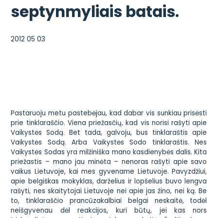
septynmyliais batais.
2012 05 03
Pastaruoju metu pastebėjau, kad dabar vis sunkiau prisėsti
prie tinklaraščio. Viena priežasčių, kad vis norisi rašyti apie
Vaikystės Sodą. Bet tada, galvoju, bus tinklaraštis apie
Vaikystės Sodą. Arba Vaikystės Sodo tinklaraštis. Nes
Vaikystės Sodas yra milžiniška mano kasdienybės dalis. Kita
priežastis – mano jau minėta – nenoras rašyti apie savo
vaikus Lietuvoje, kai mes gyvename Lietuvoje. Pavyzdžiui,
apie belgiškas mokyklas, darželius ir lopšelius buvo lengva
rašyti, nes skaitytojai Lietuvoje nei apie jas žino, nei ką. Be
to, tinklaraščio prancūzakalbiai belgai neskaitė, todėl
neišgyvenau dėl reakcijos, kuri būtų, jei kas nors