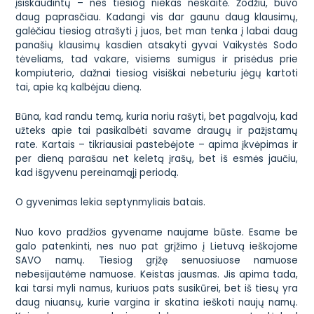
įsiskaudintų – nes tiesiog niekas neskaitė. Žodžiu, buvo
daug paprasčiau. Kadangi vis dar gaunu daug klausimų,
galėčiau tiesiog atrašyti į juos, bet man tenka į labai daug
panašių klausimų kasdien atsakyti
gyvai
Vaikystės Sodo
tėveliams, tad vakare, visiems sumigus ir prisėdus prie
kompiuterio, dažnai tiesiog visiškai nebeturiu jėgų kartoti
tai, apie ką kalbėjau dieną.
Būna, kad randu temą, kuria noriu rašyti, bet pagalvoju, kad
užteks apie tai pasikalbėti savame draugų ir pažįstamų
rate. Kartais – tikriausiai pastebėjote – apima įkvėpimas ir
per dieną parašau net keletą įrašų, bet iš esmės jaučiu,
kad išgyvenu pereinamąjį periodą.
O gyvenimas lekia septynmyliais batais.
Nuo kovo pradžios gyvename naujame būste. Esame be
galo patenkinti, nes nuo pat grįžimo į Lietuvą ieškojome
SAVO namų. Tiesiog grįžę senuosiuose namuose
nebesijautėme
namuose
. Keistas jausmas. Jis apima tada,
kai tarsi myli namus, kuriuos pats susikūrei, bet iš tiesų yra
daug niuansų, kurie vargina ir skatina ieškoti naujų namų.