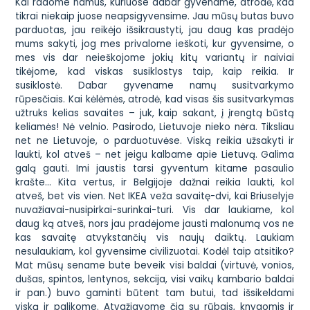
Kai radome namus, kuriuose dabar gyvename, atrodė, kad
tikrai niekaip juose neapsigyvensime. Jau mūsų butas buvo
parduotas, jau reikėjo išsikraustyti, jau daug kas pradėjo
mums sakyti, jog mes privalome ieškoti, kur gyvensime, o
mes vis dar neieškojome jokių kitų variantų ir naiviai
tikėjome, kad viskas susiklostys taip, kaip reikia. Ir
susiklostė. Dabar gyvename namų susitvarkymo
rūpesčiais. Kai kėlėmės, atrodė, kad visas šis susitvarkymas
užtruks kelias savaites – juk, kaip sakant, į įrengtą būstą
keliamės! Nė velnio. Pasirodo, Lietuvoje nieko nėra. Tiksliau
net ne Lietuvoje, o parduotuvėse. Viską reikia užsakyti ir
laukti, kol atveš – net jeigu kalbame apie Lietuvą. Galima
galą gauti. Imi jaustis tarsi gyventum kitame pasaulio
krašte… Kita vertus, ir Belgijoje dažnai reikia laukti, kol
atveš, bet vis vien. Net IKEA veža savaitę-dvi, kai Briuselyje
nuvažiavai-nusipirkai-surinkai-turi. Vis dar laukiame, kol
daug ką atveš, nors jau pradėjome jausti malonumą vos ne
kas savaitę atvykstančių vis naujų daiktų. Laukiam
nesulaukiam, kol gyvensime civilizuotai. Kodėl taip atsitiko?
Mat mūsų sename bute beveik visi baldai (virtuvė, vonios,
dušas, spintos, lentynos, sekcija, visi vaikų kambario baldai
ir pan.) buvo gaminti būtent tam butui, tad išsikeldami
viską ir palikome. Atvažiavome čia su rūbais, knygomis ir