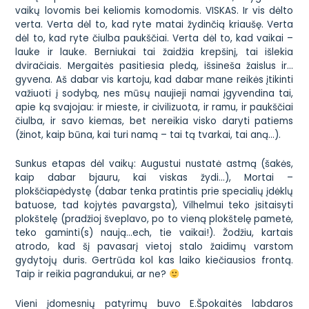
vaikų lovomis bei keliomis komodomis. VISKAS. Ir vis dėlto
verta. Verta dėl to, kad ryte matai žydinčią kriaušę. Verta
dėl to, kad ryte čiulba paukščiai. Verta dėl to, kad vaikai –
lauke ir lauke. Berniukai tai žaidžia krepšinį, tai išlekia
dviračiais. Mergaitės pasitiesia pledą, išsineša žaislus ir…
gyvena. Aš dabar vis kartoju, kad dabar mane reikės įtikinti
važiuoti į sodybą, nes mūsų naujieji namai įgyvendina tai,
apie ką svajojau: ir mieste, ir civilizuota, ir ramu, ir paukščiai
čiulba, ir savo kiemas, bet nereikia visko daryti patiems
(žinot, kaip būna, kai turi namą – tai tą tvarkai, tai aną…).
Sunkus etapas dėl vaikų: Augustui nustatė astmą (šakės,
kaip dabar bjauru, kai viskas žydi…), Mortai –
plokščiapėdystę (dabar tenka pratintis prie specialių įdėklų
batuose, tad kojytės pavargsta), Vilhelmui teko
įsitaisyti
plokštelę (pradžioj šveplavo, po to vieną plokštelę pametė,
teko gaminti(s) naują…ech, tie vaikai!). Žodžiu, kartais
atrodo, kad šį pavasarį vietoj stalo žaidimų varstom
gydytojų duris. Gertrūda kol kas laiko
kiečiausios
frontą.
Taip ir reikia
pagrandukui
, ar ne?
Vieni įdomesnių patyrimų buvo
E.Špokaitės labdaros