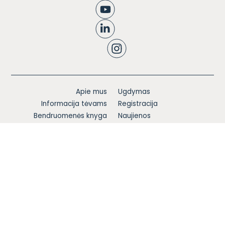
Apie mus
Ugdymas
Informacija tėvams
Registracija
Bendruomenės knyga
Naujienos
Karjera
Blogas
Kontaktai
Privatumo politika