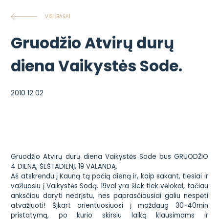
VISI ĮRAŠAI
Gruodžio Atvirų durų
diena Vaikystės Sode.
2010 12 02
Gruodžio Atvirų durų diena Vaikystės Sode bus GRUODŽIO
4 DIENĄ, ŠEŠTADIENĮ, 19 VALANDĄ.
Aš atskrendu į Kauną tą pačią dieną ir, kaip sakant, tiesiai ir
važiuosiu į Vaikystės Sodą. 19val yra šiek tiek vėlokai, tačiau
anksčiau daryti nedrįstu, nes paprasčiausiai galiu nespėti
atvažiuoti! Šįkart orientuosiuosi į maždaug 30-40min
pristatymą, po kurio skirsiu laiką klausimams ir