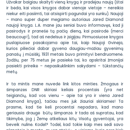
Užvakar baigiau skaityti vieną knygą ir pradėjau naują (štai
ir bėda, kai visos knygos dabar vienoje vietoje – nereikia
niekur eiti pasiimti, tai atsispirti pagundai yra sunku). Naujoji
– mano super duper mėgiamo autoriaus Jared Diamond
naujoji knyga. L.A. mane jau seniai buvo informavęs, kad ji
pasirodys ir pranešė tą pačią dieną, kai pasirodė (
merci
beaucoup!
), tad aš nedelsus ir įsigijau. Pirmuosiuose knygos
puslapiuose pasakojama apie tai, kaip Naujoji Gvinėja,
kurios piliečiai dabar gyvena daugiau-mažiau gyvenimą
panašų į mūsiškį, 1931 metais buvo primityvi bendruomenė.
Žodžiu, per 75 metus jie pasiekė tai, ko apskritai žmonijai
pasiekti prireikė – nepasikuklinkim sakydami – tūkstančių
metų.
Ir ta mintis mane nuvedė link kitos minties. Žmogaus ir
šimpanzės DNR skiriasi keliais procentais (yra net
teigiančių, kad vos vienu – apie tai yra ir viena Jared
Diamond knyga), tačiau mes juk žiauriai skiriamės! Ta
prasme, kad tie keli procentai nepadaro, kad mano
geriausia draugė būtų šimpanzė. Ir tada aš supratau, kad
tikimybė, jog į Žemę atkeliaus kitų Visatų gyventojai, yra
beveik nulinė. Kodėl? Todėl, kad tokie kaip mes sėdi savo