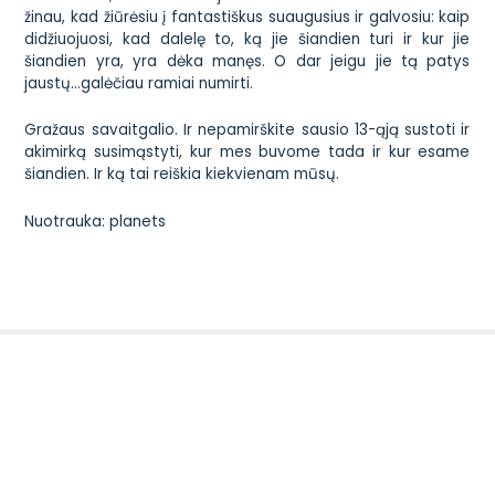
žinau, kad žiūrėsiu į fantastiškus suaugusius ir galvosiu: kaip
didžiuojuosi, kad dalelę to, ką jie šiandien turi ir kur jie
šiandien yra, yra dėka manęs. O dar jeigu jie tą patys
jaustų…galėčiau ramiai numirti.
Gražaus savaitgalio. Ir nepamirškite sausio 13-ąją sustoti ir
akimirką susimąstyti, kur mes buvome tada ir kur esame
šiandien. Ir ką tai reiškia kiekvienam mūsų.
Nuotrauka:
planets
Susisiekite
Administracija
+370 699 87949
info@vaikystes-sodas.lt