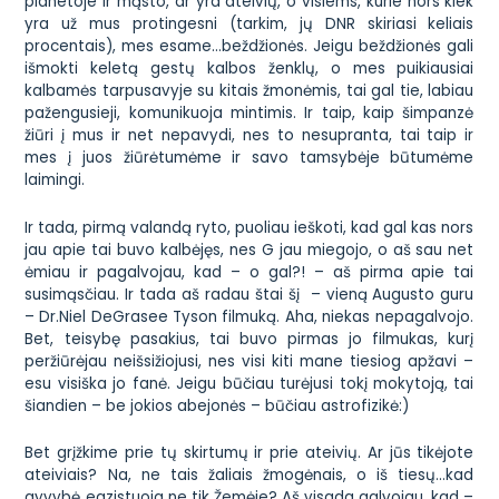
planetoje ir mąsto, ar yra ateivių, o visiems, kurie nors kiek
yra už mus protingesni (tarkim, jų DNR skiriasi keliais
procentais), mes esame…beždžionės. Jeigu beždžionės gali
išmokti keletą gestų kalbos ženklų, o mes puikiausiai
kalbamės tarpusavyje su kitais žmonėmis, tai gal tie, labiau
pažengusieji, komunikuoja mintimis. Ir taip, kaip šimpanzė
žiūri į mus ir net nepavydi, nes to nesupranta, tai taip ir
mes į juos žiūrėtumėme ir savo tamsybėje būtumėme
laimingi.
Ir tada, pirmą valandą ryto, puoliau ieškoti, kad gal kas nors
jau apie tai buvo kalbėjęs, nes G jau miegojo, o aš sau net
ėmiau ir pagalvojau, kad – o gal?! – aš pirma apie tai
susimąsčiau. Ir tada aš radau štai šį – vieną Augusto guru
–
Dr.Niel DeGrasee Tyson filmuką
. Aha,
niekas nepagalvojo
.
Bet, teisybę pasakius, tai buvo pirmas jo filmukas, kurį
peržiūrėjau neišsižiojusi, nes visi kiti mane tiesiog apžavi –
esu visiška jo fanė. Jeigu būčiau turėjusi tokį mokytoją, tai
šiandien – be jokios abejonės – būčiau astrofizikė:)
Bet grįžkime prie tų skirtumų ir prie ateivių. Ar jūs tikėjote
ateiviais? Na, ne tais žaliais žmogėnais, o iš tiesų…kad
gyvybė egzistuoja ne tik Žemėje? Aš visada galvojau, kad –