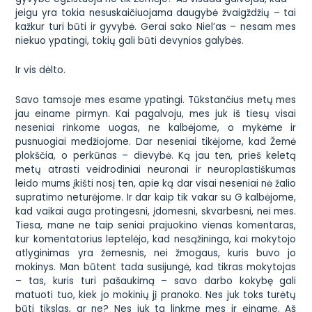
jeigu yra tokia nesuskaičiuojama daugybė žvaigždžių – tai
kažkur turi būti ir gyvybė. Gerai sako Niel’as – nesam mes
niekuo ypatingi, tokių gali būti devynios galybės.
Ir vis dėlto.
Savo tamsoje mes esame ypatingi. Tūkstančius metų mes
jau einame pirmyn. Kai pagalvoju, mes juk iš tiesų visai
neseniai rinkome uogas, ne kalbėjome, o mykėme ir
pusnuogiai medžiojome. Dar neseniai tikėjome, kad Žemė
plokščia, o perkūnas – dievybė. Ką jau ten, prieš keletą
metų atrasti veidrodiniai neuronai ir neuroplastiškumas
leido mums įkišti nosį ten, apie ką dar visai neseniai nė žalio
supratimo neturėjome. Ir dar kaip tik vakar su G kalbėjome,
kad vaikai auga protingesni, įdomesni, skvarbesni, nei mes.
Tiesa, mane ne taip seniai prajuokino vienas komentaras,
kur komentatorius leptelėjo, kad nesąžininga, kai mokytojo
atlyginimas yra žemesnis, nei žmogaus, kuris buvo jo
mokinys. Man būtent tada susijungė, kad tikras mokytojas
– tas, kuris turi pašaukimą – savo darbo kokybę gali
matuoti tuo, kiek jo mokinių jį pranoko. Nes juk toks turėtų
būti tikslas, ar ne? Nes juk ta linkme mes ir einame. Aš