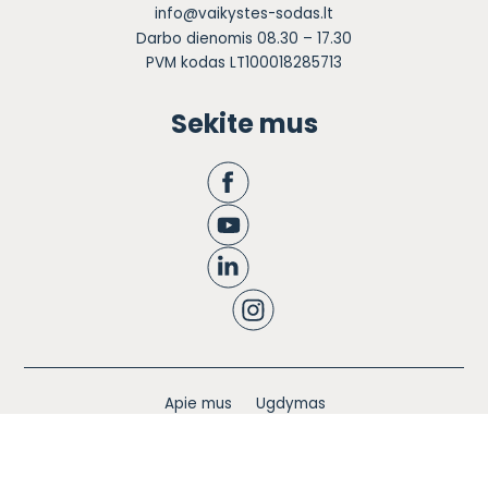
info@vaikystes-sodas.lt
Darbo dienomis 08.30 – 17.30
PVM kodas LT100018285713
Sekite mus
Apie mus
Ugdymas
Informacija tėvams
Registracija
Bendruomenės knyga
Naujienos
Karjera
Blogas