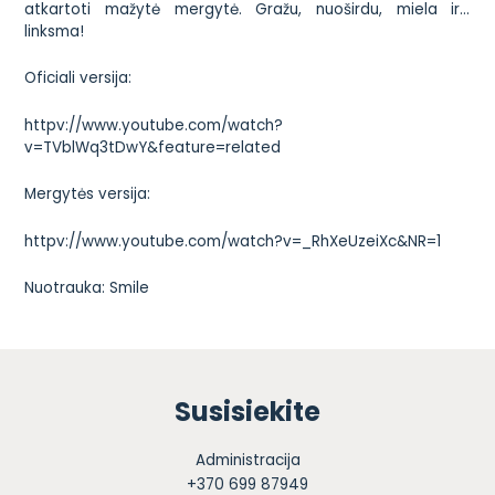
atkartoti mažytė mergytė. Gražu, nuoširdu, miela ir…
linksma!
Oficiali versija:
httpv://www.youtube.com/watch?
v=TVblWq3tDwY&feature=related
Mergytės versija:
httpv://www.youtube.com/watch?v=_RhXeUzeiXc&NR=1
Nuotrauka:
Smile
Susisiekite
Administracija
+370 699 87949