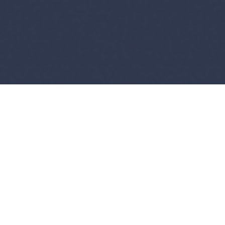
stelėkite „Sutinku“, kad įgalintumėte
Youtube
Slapukų politika
Sutinku