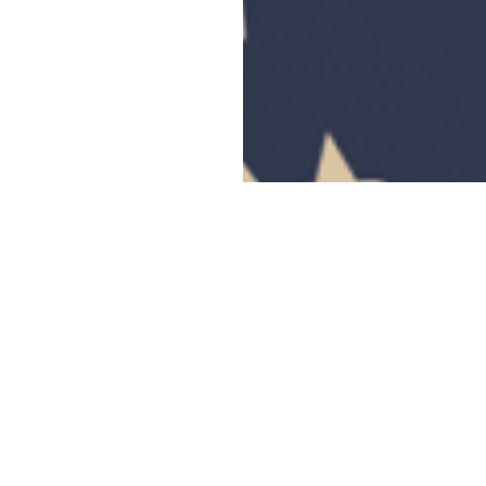
ikimą!
Spu
ime, kad tyrinėti ne tik
pasakos, ar mus supanti
elgdami giliau, dienas