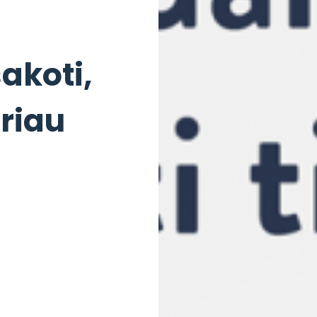
akoti,
eriau