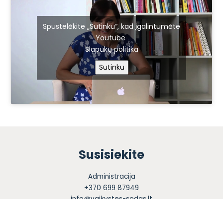
Spustelėkite „Sutinku“, kad įgalintumėte
Youtube
Slapukų politika
Sutinku
Susisiekite
Administracija
+370 699 87949
info@vaikystes-sodas.lt
Darbo dienomis 08.30 – 17.30
PVM kodas LT100018285713