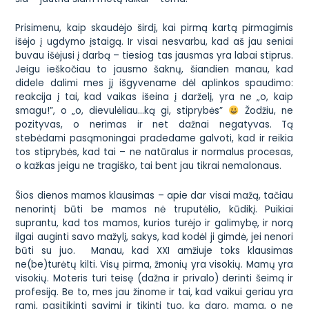
Prisimenu, kaip skaudėjo širdį, kai pirmą kartą pirmagimis
išėjo į ugdymo įstaigą. Ir visai nesvarbu, kad aš jau seniai
buvau išėjusi į darbą – tiesiog tas jausmas yra labai stiprus.
Jeigu ieškočiau to jausmo šaknų, šiandien manau, kad
didele dalimi mes jį išgyvename dėl aplinkos spaudimo:
reakcija į tai, kad vaikas išeina į darželį, yra ne
„o, kaip
smagu!”
, o „
o, dievulėliau…ką gi, stiprybės”
Žodžiu, ne
pozityvas, o nerimas ir net dažnai negatyvas. Tą
stebėdami pasąmoningai pradedame galvoti, kad ir reikia
tos stiprybės, kad tai – ne natūralus ir normalus procesas,
o kažkas jeigu ne tragiško, tai bent jau tikrai nemalonaus.
Šios dienos mamos klausimas – apie dar visai mažą, tačiau
nenorintį būti be mamos nė truputėlio, kūdikį. Puikiai
suprantu, kad tos mamos, kurios turėjo ir galimybę, ir norą
ilgai auginti savo mažylį, sakys, kad
kodėl ji gimdė, jei nenori
būti su juo
. Manau, kad XXI amžiuje toks klausimas
ne(be)turėtų kilti. Visų pirma, žmonių yra visokių. Mamų yra
visokių. Moteris turi teisę (dažna ir privalo) derinti šeimą ir
profesiją. Be to, mes jau žinome ir tai, kad vaikui geriau yra
rami, pasitikinti savimi ir tikinti tuo, ką daro, mama, o ne