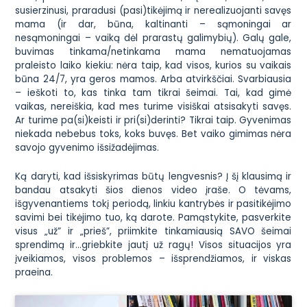
susierzinusi, praradusi (pasi)tikėjimą ir nerealizuojanti savęs
mama (ir dar, būna, kaltinanti – sąmoningai ar
nesąmoningai – vaiką dėl prarastų galimybių). Galų gale,
buvimas tinkama/netinkama mama nematuojamas
praleisto laiko kiekiu: nėra taip, kad visos, kurios su vaikais
būna 24/7, yra geros mamos. Arba atvirkščiai. Svarbiausia
– ieškoti to, kas tinka tam tikrai šeimai. Tai, kad gimė
vaikas, nereiškia, kad mes turime visiškai atsisakyti savęs.
Ar turime pa(si)keisti ir pri(si)derinti? Tikrai taip. Gyvenimas
niekada nebebus toks, koks buvęs. Bet vaiko gimimas nėra
savojo gyvenimo išsižadėjimas.
Ką daryti, kad išsiskyrimas būtų lengvesnis? Į šį klausimą ir
bandau atsakyti šios dienos video įraše. O tėvams,
išgyvenantiems tokį periodą, linkiu kantrybės ir pasitikėjimo
savimi bei tikėjimo tuo, ką darote. Pamąstykite, pasverkite
visus „už” ir „prieš”, priimkite tinkamiausią SAVO šeimai
sprendimą ir…griebkite jautį už ragų! Visos situacijos yra
įveikiamos, visos problemos – išsprendžiamos, ir viskas
praeina.