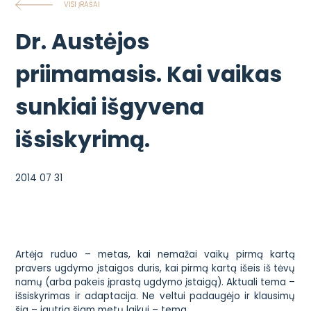
VISI ĮRAŠAI
Dr. Austėjos
priimamasis. Kai vaikas
sunkiai išgyvena
išsiskyrimą.
2014 07 31
Artėja ruduo – metas, kai nemažai vaikų pirmą kartą
pravers ugdymo įstaigos duris, kai pirmą kartą išeis iš tėvų
namų (arba pakeis įprastą ugdymo įstaigą). Aktuali tema –
išsiskyrimas ir adaptacija. Ne veltui padaugėjo ir klausimų
šia – jautria šiam metų laikui – tema.