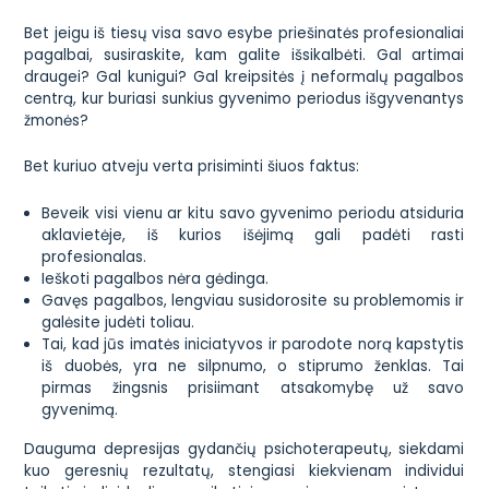
Bet jeigu iš tiesų visa savo esybe priešinatės profesionaliai
pagalbai, susiraskite, kam galite išsikalbėti. Gal artimai
draugei? Gal kunigui? Gal kreipsitės į neformalų pagalbos
centrą, kur buriasi sunkius gyvenimo periodus išgyvenantys
žmonės?
Bet kuriuo atveju verta prisiminti šiuos faktus:
Beveik visi vienu ar kitu savo gyvenimo periodu atsiduria
aklavietėje, iš kurios išėjimą gali padėti rasti
profesionalas.
Ieškoti pagalbos nėra gėdinga.
Gavęs pagalbos, lengviau susidorosite su problemomis ir
galėsite judėti toliau.
Tai, kad jūs imatės iniciatyvos ir parodote norą kapstytis
iš duobės, yra ne silpnumo, o stiprumo ženklas. Tai
pirmas žingsnis prisiimant atsakomybę už savo
gyvenimą.
Dauguma depresijas gydančių psichoterapeutų, siekdami
kuo geresnių rezultatų, stengiasi kiekvienam individui