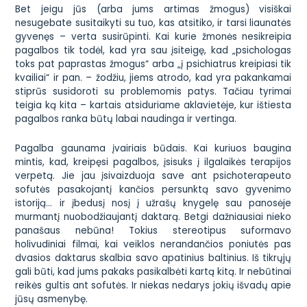
Bet jeigu jūs (arba jums artimas žmogus) visiškai
nesugebate susitaikyti su tuo, kas atsitiko, ir tarsi liaunatės
gyvenęs – verta susirūpinti. Kai kurie žmonės nesikreipia
pagalbos tik todėl, kad yra sau įsiteigę, kad „psichologas
toks pat paprastas žmogus“ arba „į psichiatrus kreipiasi tik
kvailiai“ ir pan. – žodžiu, jiems atrodo, kad yra pakankamai
stiprūs susidoroti su problemomis patys. Tačiau tyrimai
teigia ką kita – kartais atsiduriame aklavietėje, kur ištiesta
pagalbos ranka būtų labai naudinga ir vertinga.
Pagalba gaunama įvairiais būdais. Kai kuriuos baugina
mintis, kad, kreipęsi pagalbos, įsisuks į ilgalaikės terapijos
verpetą. Jie jau įsivaizduoja save ant psichoterapeuto
sofutės pasakojantį kančios persunktą savo gyvenimo
istoriją… ir įbedusį nosį į užrašų knygelę sau panosėje
murmantį nuobodžiaujantį daktarą. Betgi dažniausiai nieko
panašaus nebūna! Tokius stereotipus suformavo
holivudiniai filmai, kai veiklos nerandančios poniutės pas
dvasios daktarus skalbia savo apatinius baltinius. Iš tikrųjų
gali būti, kad jums pakaks pasikalbėti kartą kitą. Ir nebūtinai
reikės gultis ant sofutės. Ir niekas nedarys jokių išvadų apie
jūsų asmenybę.