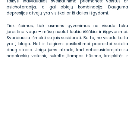
taikyti individualias sveikatinimo priemones: vaistus ar
psichoterapiją, o gal abiejų kombinaciją. Dauguma
depresijos atvejų yra visiškai ar iš dalies išgydomi.
Tiek šeimos, tiek asmens gyvenimas ne visada teka
įprastine vaga – mūsų nuolat laukia iššūkiai ir išgyvenimai.
Svarbiausia išmokti su jais susidoroti. Be to, ne visada kaita
yra į bloga. Net ir teigiami pasikeitimai paprastai sukelia
daug streso. Jeigu jums atrodo, kad nebesusidorojate su
nepalankių veiksnių sukelta įtampos būsena, kreipkitės ir
priimkite pagalbą. Jei nuleisite rankas ir leisite, kad jūsų
gyvenimą užvaldytų niūrios mintys, kelionė į rytdieną
užtruks arba, neduok Dieve, baigsis nė neprasidėjusi.
Susisiekite
Administracija
+370 699 87949