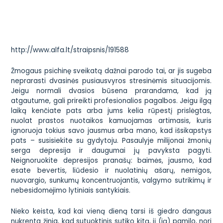
http://www.alfa.lt/straipsnis/191588
Žmogaus psichinę sveikatą dažnai parodo tai, ar jis sugeba
neprarasti dvasinės pusiausvyros stresinėmis situacijomis.
Jeigu normali dvasios būsena prarandama, kad ją
atgautume, gali prireikti profesionalios pagalbos. Jeigu ilgą
laiką kenčiate pats arba jums kelia rūpestį prislėgtas,
nuolat prastos nuotaikos kamuojamas artimasis, kuris
ignoruoja tokius savo jausmus arba mano, kad išsikapstys
pats – susisiekite su gydytoju. Pasaulyje milijonai žmonių
serga depresija ir daugumai jų pavyksta pagyti.
Neignoruokite depresijos pranašų: baimės, jausmo, kad
esate bevertis, liūdesio ir nuolatinių ašarų, nemigos,
nuovargio, sunkumų koncentruojantis, valgymo sutrikimų ir
nebesidomėjimo lytiniais santykiais.
Nieko keista, kad kai vieną dieną tarsi iš giedro dangaus
nukrenta žinia, kad sutuoktinis sutiko kitą, jį (ją) pamilo, nori