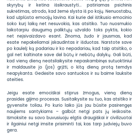
skyrybų ir ketina išsikraustyti… patiriamas psichinis
sukrėtimas, atrodo, kad žemė slysta iš po kojų. Nenuostabu,
kad užplūsta emocijų lavina. Kai kurie dėl ištikusio emocinio
šoko kurį laiką net nesuvokia, kas atsitiko. Tuo nuosmukio
laikotarpiu daugumą paliktųjų užvaldo toks pyktis, kokio
net neįsivaizdavo esant. Žinoma, žudo ir jausmas, kad
esate nepakeliamai įskaudintas ir išduotas. Narstote save
po kaulelį: ką padariau ir ko nepadariau, kad taip atsitiko, o
gal net kaltinate save dėl būtų ir nebūtų dalykų. Gali būti,
kad vieną dieną neatsilaikysite nepaskambinęs sutuoktiniui
ir maldausite jo (jos) grįžti, o kitą dieną protą temdys
neapykanta. Gedėsite savo santuokos ir su baime lauksite
ateities.
Jeigu esate emociškai stiprus žmogus, vieną dieną
prasidės gijimo procesas. Susitaikysite su tuo, kas atsitiko ir
gyvensite toliau. Po kurio laiko jūs jau būsite pasirengęs
naujiems santykiams – galbūt netgi pats jų ieškosite.
Išmoksite su savo buvusiuoju elgtis draugiškai ir civilizuotai
ir ilgainiui netgi imsite prisiminti tai, kas tarp judviejų buvo
gera.