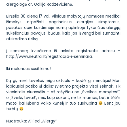
alergologė dr. Odilija Radzevičienė.
Birželio 30 dieną 17 val. Vilniaus mokytojų namuose medikai
išmokys atpažinti pagrindinius alergijos simptomus,
pasakos apie kasdienėje namų aplinkoje tykančius alergiją
sukeliančius pavojus, būdus, kaip jos išvengti bei sumažinti
atsiradimo riziką.
Į seminarą kviečiame iš anksto registruotis adresu –
http://www.neutral.lt/registracija-i-seminara.
Iki malonaus susitikimo!
Ką gi, mieli tėveliai, jeigu aktualu – kodėl gi nenuėjus! Man
labiausiai patiko ši dalis:”švietimo projekto visai šeimai”. Tik
vienintelis niuansėlis – aš rašyčiau ne „Sveikos, mamytės!”,
o „Sveiki, tėvai!”, nes, kaip sakant, ne tik mamos, bet ir tėtės
mato, kai išberia vaiko kūnelį ir tuo susirūpina
Bent jau
turėtų
Nuotrauka:
Al Fed „Allergy”