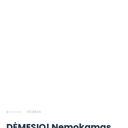
VISI ĮRAŠAI
DĖMESIO! Nemokamas