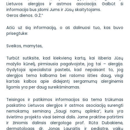
Lietuvos alergijos ir astmos asociacija. Galbūt ši
informacija bus įdomi Jums ir Jūsų skaitytojams.
Geros dienos. G.Ž.”
Ačiū už šią informaciją, o aš dalinuosi tuo, kas buvo
prisegtuke:
Sveikos, mamytės,
Turbūt sutiksite, kad kiekvieną kartą, kai išberia Jūsų
mažylio kūnelį, pirmiausia pagalvojate, jog tai – alergija.
Gydytojai specialistai pastebi, kad nepaisant to, jog
alergijos tema kalbama bei rašoma išties daug, visgi
kartais kalbos apie didėjantį sergamumą alerginėmis
ligomis yra per daug sureikšminamas.
Teisingos ir patikimos informacijos šia tema trūkumas
paskatino Lietuvos alergijos ir astmos asociaciją surengti
nemokamą seminarą „Saugi namų aplinka“, kuris yra
švietimo projekto visai šeimai dalis. Jame praktine patirtimi
ir žiniomis dalinsis alergologė prof. Rūta Dubakienė,
dermatologas dr. Jonas Lauraitis ir pediatrė, vaikų