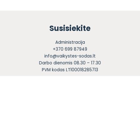
Susisiekite
Administracija
+370 699 87949
info@vaikystes-sodas.lt
Darbo dienomis 08.30 – 17.30
PVM kodas LT100018285713
Sekite mus