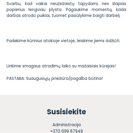
Svarbu, kad vaikai neužsižaistų tapydami, nes šlapias
popierius lengviau plyšta. Pagaukime momentą, kada
darbas atrodo puikiai, tuomet pasiūlykime baigti darbelį.
Padėkime kūrinius atokioje vietoje, leiskime jiems išdžiūti.
Linkime smagaus atradimų laiko su mažaisiais kūrėjais!
PASTABA: Suaugusiųjų priežiūra/pagalba būtina!
Susisiekite
Administracija
+370 699 87949