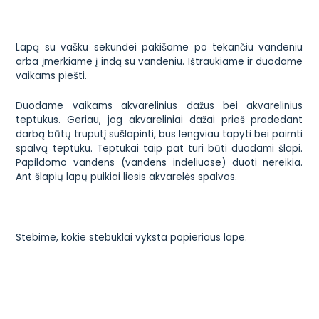
Lapą su vašku sekundei pakišame po tekančiu vandeniu
arba įmerkiame į indą su vandeniu. Ištraukiame ir duodame
vaikams piešti.
Duodame vaikams akvarelinius dažus bei akvarelinius
teptukus. Geriau, jog akvareliniai dažai prieš pradedant
darbą būtų truputį sušlapinti, bus lengviau tapyti bei paimti
spalvą teptuku. Teptukai taip pat turi būti duodami šlapi.
Papildomo vandens (vandens indeliuose) duoti nereikia.
Ant šlapių lapų puikiai liesis akvarelės spalvos.
Stebime, kokie stebuklai vyksta popieriaus lape.