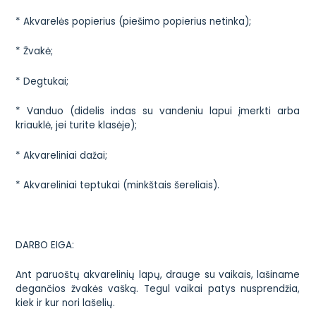
* Akvarelės popierius (piešimo popierius netinka);
* Žvakė;
* Degtukai;
* Vanduo (didelis indas su vandeniu lapui įmerkti arba
kriauklė, jei turite klasėje);
* Akvareliniai dažai;
* Akvareliniai teptukai (minkštais šereliais).
DARBO EIGA:
Ant paruoštų akvarelinių lapų, drauge su vaikais, lašiname
degančios žvakės vašką. Tegul vaikai patys nusprendžia,
kiek ir kur nori lašelių.