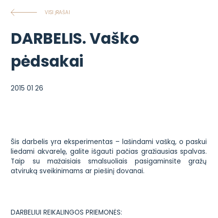
VISI ĮRAŠAI
DARBELIS. Vaško
pėdsakai
2015 01 26
Šis darbelis yra eksperimentas – lašindami vašką, o paskui
liedami akvarelę, galite išgauti pačias gražiausias spalvas.
Taip su mažaisiais smalsuoliais pasigaminsite gražų
atviruką sveikinimams ar piešinį dovanai.
DARBELIUI REIKALINGOS PRIEMONĖS: