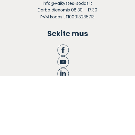
info@vaikystes-sodas.lt
Darbo dienomis 08.30 – 17.30
PVM kodas LT100018285713
Sekite mus
Apie mus
Ugdymas
Informacija tėvams
Registracija
Bendruomenės knyga
Naujienos
Karjera
Blogas