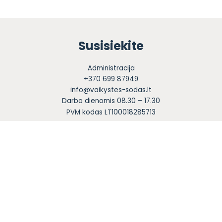
Susisiekite
Administracija
+370 699 87949
info@vaikystes-sodas.lt
Darbo dienomis 08.30 – 17.30
PVM kodas LT100018285713
Sekite mus