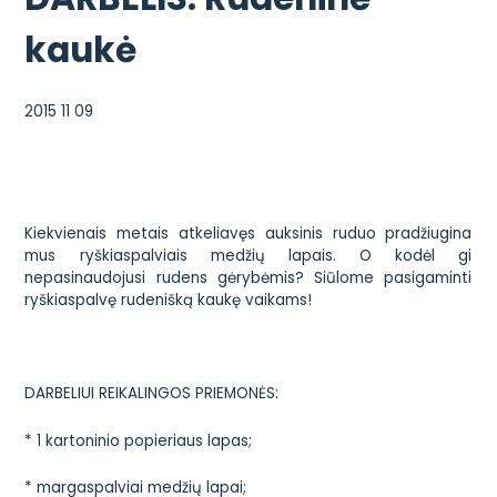
kaukė
2015 11 09
Kiekvienais metais atkeliavęs auksinis ruduo pradžiugina
mus ryškiaspalviais medžių lapais. O kodėl gi
nepasinaudojusi rudens gėrybėmis? Siūlome pasigaminti
ryškiaspalvę rudenišką kaukę vaikams!
DARBELIUI REIKALINGOS PRIEMONĖS:
* 1 kartoninio popieriaus lapas;
* margaspalviai medžių lapai;