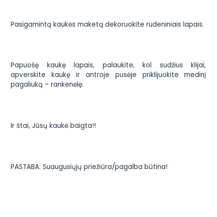
Pasigamintą kaukės maketą dekoruokite rudeniniais lapais.
Papuošę kaukę lapais, palaukite, kol sudžius klijai,
apverskite kaukę ir antroje pusėje priklijuokite medinį
pagaliuką – rankenėlę.
Ir štai, Jūsų kaukė baigta!!
PASTABA: Suaugusiųjų priežiūra/pagalba būtina!