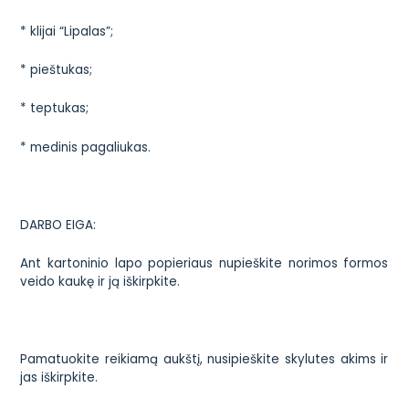
* klijai “Lipalas”;
* pieštukas;
* teptukas;
* medinis pagaliukas.
DARBO EIGA:
Ant kartoninio lapo popieriaus nupieškite norimos formos
veido kaukę ir ją iškirpkite.
Pamatuokite reikiamą aukštį, nusipieškite skylutes akims ir
jas iškirpkite.