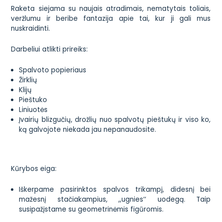
Raketa siejama su naujais atradimais, nematytais toliais,
veržlumu ir beribe fantazija apie tai, kur ji gali mus
nuskraidinti.
Darbeliui atlikti prireiks:
Spalvoto popieriaus
Žirklių
Klijų
Pieštuko
Liniuotės
Įvairių blizgučių, drožlių nuo spalvotų pieštukų ir viso ko,
ką galvojote niekada jau nepanaudosite.
Kūrybos eiga:
Iškerpame pasirinktos spalvos trikampį, didesnį bei
mažesnį stačiakampius, ,,ugnies‘‘ uodegą. Taip
susipažįstame su geometrinėmis figūromis.