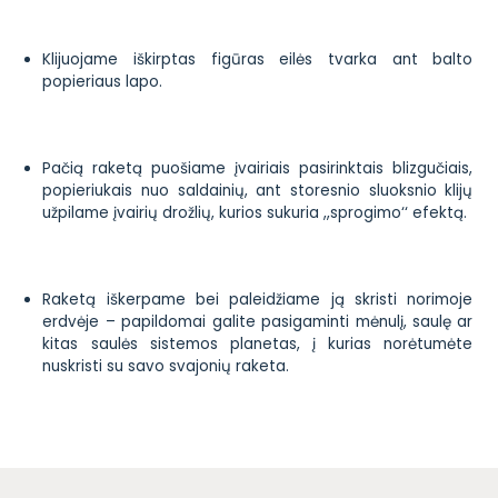
Klijuojame iškirptas figūras eilės tvarka ant balto
popieriaus lapo.
Pačią raketą puošiame įvairiais pasirinktais blizgučiais,
popieriukais nuo saldainių, ant storesnio sluoksnio klijų
užpilame įvairių drožlių, kurios sukuria ,,sprogimo‘‘ efektą.
Raketą iškerpame bei paleidžiame ją skristi norimoje
erdvėje – papildomai galite pasigaminti mėnulį, saulę ar
kitas saulės sistemos planetas, į kurias norėtumėte
nuskristi su savo svajonių raketa.