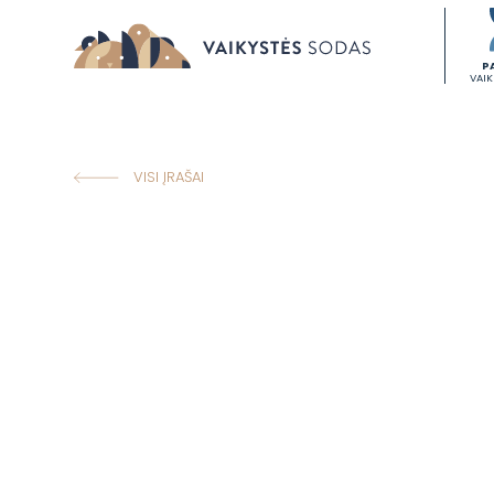
P
VAI
VISI ĮRAŠAI