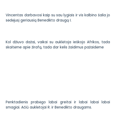
Vincentas darbavosi kaip su sau lygiais ir vis kalbino šalia jo
sėdėjusį geriausią Benedikto draugą I.
Kol džiuvo dažai, vaikai su auklėtoja ieškojo Afrikos, tada
skaitėme apie žirafą, tada dar kelis žaidimus pažaidėme
Penktadienis prabėgo labai greitai ir labai labai labai
smagiai. Ačiū auklėtojai R. ir Benedikto draugams.