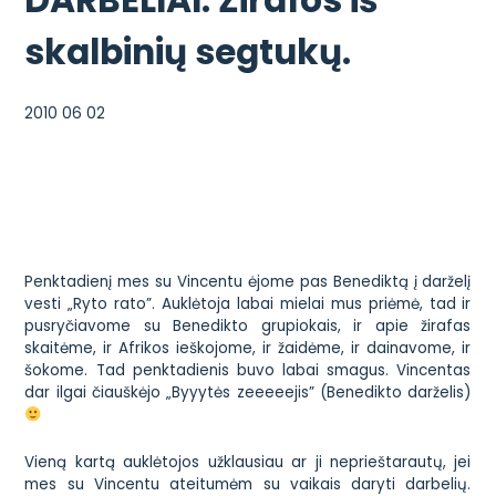
DARBELIAI. Žirafos iš
skalbinių segtukų.
2010 06 02
Penktadienį mes su Vincentu ėjome pas Benediktą į darželį
vesti „Ryto rato”. Auklėtoja labai mielai mus priėmė, tad ir
pusryčiavome su Benedikto grupiokais, ir apie žirafas
skaitėme, ir Afrikos ieškojome, ir žaidėme, ir dainavome, ir
šokome. Tad penktadienis buvo labai smagus. Vincentas
Vieną kartą auklėtojos užklausiau ar ji neprieštarautų, jei
mes su Vincentu ateitumėm su vaikais daryti darbelių.