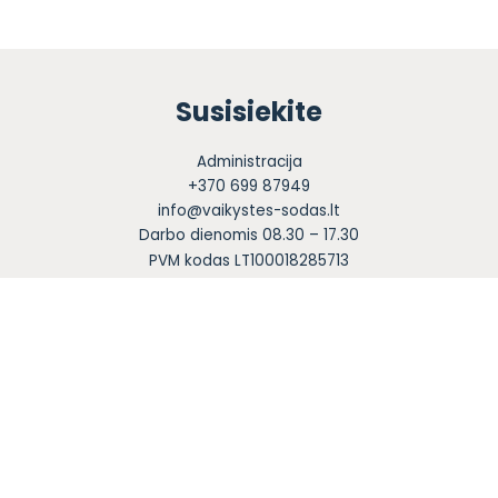
Susisiekite
Administracija
+370 699 87949
info@vaikystes-sodas.lt
Darbo dienomis 08.30 – 17.30
PVM kodas LT100018285713
Sekite mus