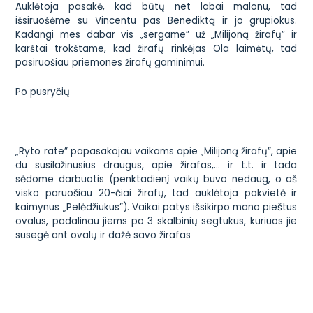
Auklėtoja pasakė, kad būtų net labai malonu, tad
išsiruošėme su Vincentu pas Benediktą ir jo grupiokus.
Kadangi mes dabar vis „sergame” už
„Milijoną žirafų”
ir
karštai trokštame, kad žirafų rinkėjas Ola laimėtų, tad
pasiruošiau priemones
žirafų
gaminimui.
Po pusryčių
„Ryto rate” papasakojau vaikams apie „Milijoną žirafų”, apie
du susilažinusius draugus, apie žirafas,… ir t.t. ir tada
sėdome darbuotis (penktadienį vaikų buvo nedaug, o aš
visko paruošiau 20-čiai žirafų, tad auklėtoja pakvietė ir
kaimynus „Pelėdžiukus”). Vaikai patys išsikirpo mano pieštus
ovalus, padalinau jiems po 3 skalbinių segtukus, kuriuos jie
susegė ant ovalų ir dažė savo
žirafas