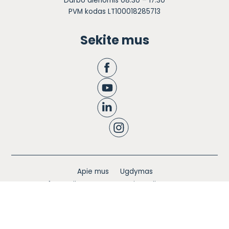
Darbo dienomis 08.30 – 17.30
PVM kodas LT100018285713
Sekite mus
Apie mus
Ugdymas
Informacija tėvams
Registracija
Bendruomenės knyga
Naujienos
Karjera
Blogas
Kontaktai
Privatumo politika