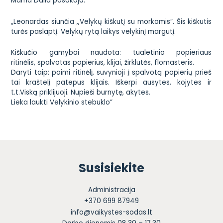
Mama Dalia pasakoja:
„Leonardas siunčia ,,Velykų kiškutį su morkomis”. Šis kiškutis
turės paslaptį. Velykų rytą laikys velykinį margutį.
Kiškučio gamybai naudota: tualetinio popieriaus
ritinėlis, spalvotas popierius, klijai, žirklutės, flomasteris.
Daryti taip: paimi ritinėlį, suvynioji į spalvotą popierių prieš
tai kraštelį patepus klijais. Iškerpi ausytes, kojytes ir
t.t.Viską priklijuoji. Nupieši burnytę, akytes.
Lieka laukti Velykinio stebuklo”
Susisiekite
Administracija
+370 699 87949
info@vaikystes-sodas.lt