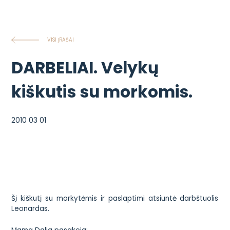
VISI ĮRAŠAI
DARBELIAI. Velykų
kiškutis su morkomis.
2010 03 01
Šį kiškutį su morkytėmis ir paslaptimi atsiuntė darbštuolis
Leonardas.