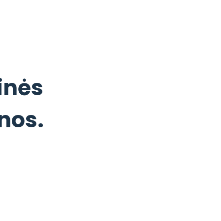
inės
lnos.