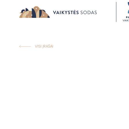
P
VAI
VISI ĮRAŠAI