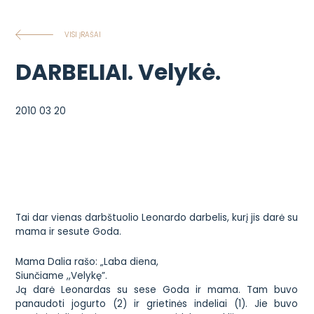
VISI ĮRAŠAI
DARBELIAI. Velykė.
2010 03 20
Tai dar vienas darbštuolio Leonardo darbelis, kurį jis darė su
mama ir sesute Goda.
Mama Dalia rašo: „Laba diena,
Siunčiame ,,Velykę”.
Ją darė Leonardas su sese Goda ir mama. Tam buvo
panaudoti jogurto (2) ir grietinės indeliai (1). Jie buvo