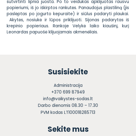
sutvirtinti lipnia juosta. Po to veidukas apklijuotas rausvu
popieriumi, iš jo iškirptos rankutės. Panaudojus plastiliną (jis
paslėptas po jogurto kepuraite) ir siūlus padaryti plaukai.
Akytės, nosiukė ir lūpos priklijuoti. Sijonas padarytas iš
krepinio popieriaus. Rankoje Velykė laiko kiaušinį, kurį
Leonardas papuošė klijuojamais akmenėliais.
Susisiekite
Administracija
+370 699 87949
info@vaikystes-sodas.lt
Darbo dienomis 08.30 – 17.30
PVM kodas LT100018285713
Sekite mus