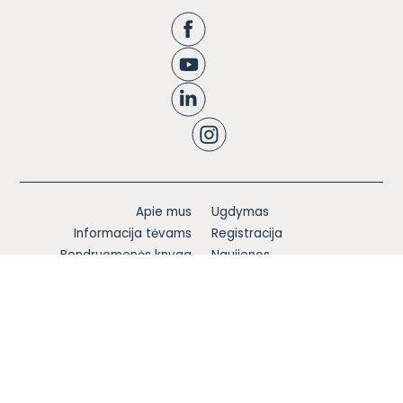
Apie mus
Ugdymas
Informacija tėvams
Registracija
Bendruomenės knyga
Naujienos
Karjera
Blogas
Kontaktai
Privatumo politika