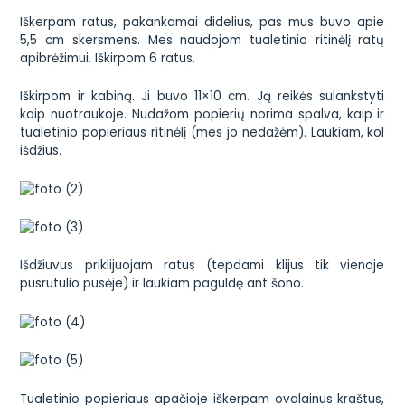
Iškerpam ratus, pakankamai didelius, pas mus buvo apie
5,5 cm skersmens. Mes naudojom tualetinio ritinėlį ratų
apibrėžimui. Iškirpom 6 ratus.
Iškirpom ir kabiną. Ji buvo 11×10 cm. Ją reikės sulankstyti
kaip nuotraukoje. Nudažom popierių norima spalva, kaip ir
tualetinio popieriaus ritinėlį (mes jo nedažėm). Laukiam, kol
išdžius.
Išdžiuvus priklijuojam ratus (tepdami klijus tik vienoje
pusrutulio pusėje) ir laukiam paguldę ant šono.
Tualetinio popieriaus apačioje iškerpam ovalainus kraštus,