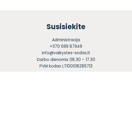
Susisiekite
Administracija
+370 699 87949
info@vaikystes-sodas.lt
Darbo dienomis 08.30 – 17.30
PVM kodas LT100018285713
Sekite mus