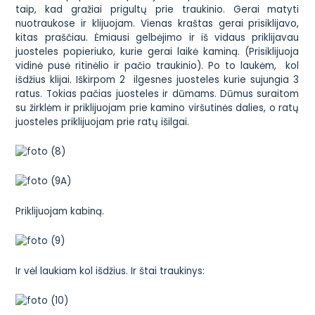
taip, kad gražiai prigultų prie traukinio. Gerai matyti
nuotraukose ir klijuojam. Vienas kraštas gerai prisiklijavo,
kitas praščiau. Ėmiausi gelbėjimo ir iš vidaus priklijavau
juosteles popieriuko, kurie gerai laikė kaminą. (Prisiklijuoja
vidinė pusė ritinėlio ir pačio traukinio). Po to laukėm, kol
išdžius klijai. Iškirpom 2 ilgesnes juosteles kurie sujungia 3
ratus. Tokias pačias juosteles ir dūmams. Dūmus suraitom
su žirklėm ir priklijuojam prie kamino viršutinės dalies, o ratų
juosteles priklijuojam prie ratų išilgai.
Priklijuojam kabiną.
Ir vėl laukiam kol išdžius. Ir štai traukinys: