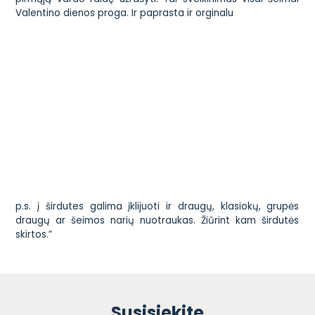
Valentino dienos proga. Ir paprasta ir orginalu
p.s. į širdutes galima įklijuoti ir draugų, klasiokų, grupės
draugų ar šeimos narių nuotraukas. Žiūrint kam širdutės
skirtos.”
Susisiekite