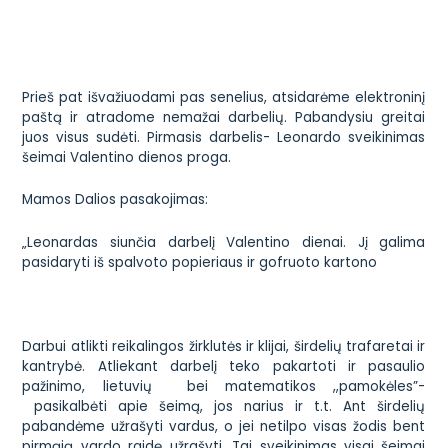
Prieš pat išvažiuodami pas senelius, atsidarėme elektroninį
paštą ir atradome nemažai darbelių. Pabandysiu greitai
juos visus sudėti. Pirmasis darbelis- Leonardo sveikinimas
šeimai Valentino dienos proga.
Mamos Dalios pasakojimas:
„Leonardas siunčia darbelį Valentino dienai. Jį galima
pasidaryti iš spalvoto popieriaus ir gofruoto kartono
Darbui atlikti reikalingos žirklutės ir klijai, širdelių trafaretai ir
kantrybė. Atliekant darbelį teko pakartoti ir pasaulio
pažinimo, lietuvių bei matematikos ,,pamokėles”-
pasikalbėti apie šeimą, jos narius ir t.t. Ant širdelių
pabandėme užrašyti vardus, o jei netilpo visas žodis bent
pirmąją vardo raidę užrašyti. Tai sveikinimas visai šeimai