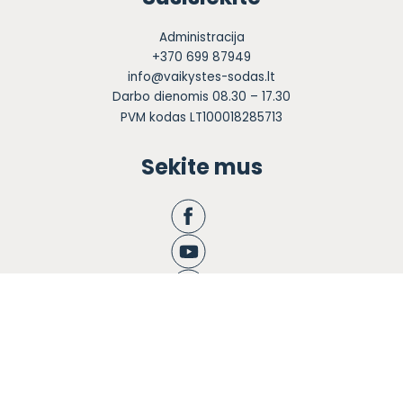
Administracija
+370 699 87949
info@vaikystes-sodas.lt
Darbo dienomis 08.30 – 17.30
PVM kodas LT100018285713
Sekite mus
Apie mus
Ugdymas