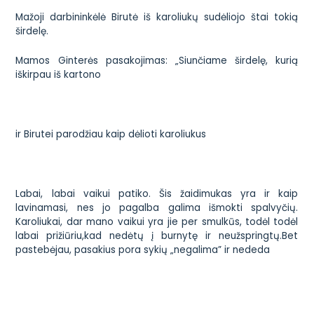
Mažoji darbininkėlė Birutė iš karoliukų sudėliojo štai tokią
širdelę.
Mamos Ginterės pasakojimas: „Siunčiame širdelę, kurią
iškirpau iš kartono
ir Birutei parodžiau kaip dėlioti karoliukus
Labai, labai vaikui patiko. Šis žaidimukas yra ir kaip
lavinamasi, nes jo pagalba galima išmokti spalvyčių.
Karoliukai, dar mano vaikui yra jie per smulkūs, todėl todėl
labai prižiūriu,kad nedėtų į burnytę ir neužspringtų.Bet
pastebėjau, pasakius pora sykių „negalima” ir nededa