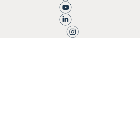
Apie mus
Ugdymas
Informacija tėvams
Registracija
Bendruomenės knyga
Naujienos
Karjera
Blogas
Kontaktai
Privatumo politika