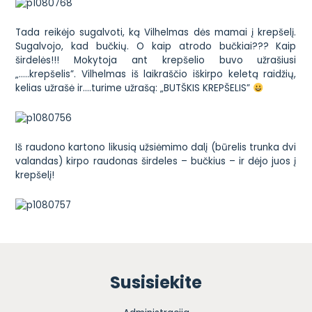
Tada reikėjo sugalvoti, ką Vilhelmas dės mamai į krepšelį.
Sugalvojo, kad bučkių. O kaip atrodo bučkiai??? Kaip
širdelės!!! Mokytoja ant krepšelio buvo užrašiusi
„…..krepšelis”. Vilhelmas iš laikraščio iškirpo keletą raidžių,
kelias užrašė ir….turime užrašą: „BUTŠKIS KREPŠELIS”
Iš raudono kartono likusią užsiėmimo dalį (būrelis trunka dvi
valandas) kirpo raudonas širdeles – bučkius – ir dėjo juos į
krepšelį!
Susisiekite