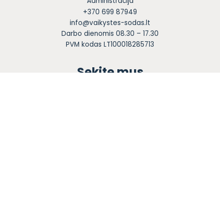
Administracija
+370 699 87949
info@vaikystes-sodas.lt
Darbo dienomis 08.30 – 17.30
PVM kodas LT100018285713
Sekite mus
Apie mus
Ugdymas
Informacija tėvams
Registracija