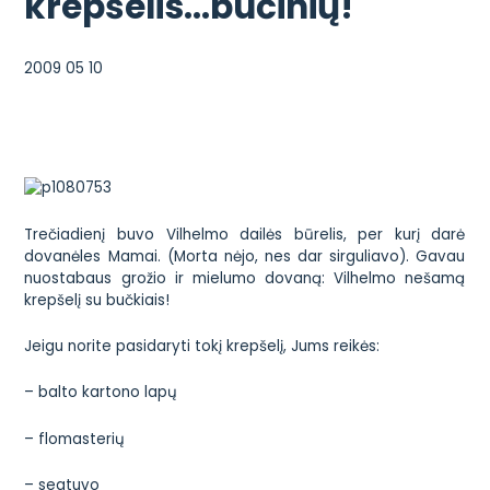
krepšelis…bučinių!
2009 05 10
Trečiadienį buvo Vilhelmo dailės būrelis, per kurį darė
dovanėles Mamai. (Morta nėjo, nes dar sirguliavo). Gavau
nuostabaus grožio ir mielumo dovaną: Vilhelmo nešamą
krepšelį su bučkiais!
Jeigu norite pasidaryti tokį krepšelį, Jums reikės:
– balto kartono lapų
– flomasterių
– segtuvo