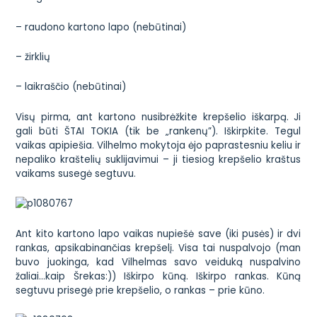
– raudono kartono lapo (nebūtinai)
– žirklių
– laikraščio (nebūtinai)
Visų pirma, ant kartono nusibrėžkite krepšelio iškarpą. Ji
gali būti
ŠTAI TOKIA
(tik be „rankenų”). Iškirpkite. Tegul
vaikas apipiešia. Vilhelmo mokytoja ėjo paprastesniu keliu ir
nepaliko kraštelių suklijavimui – ji tiesiog krepšelio kraštus
vaikams susegė segtuvu.
Ant kito kartono lapo vaikas nupiešė save (iki pusės) ir dvi
rankas, apsikabinančias krepšelį. Visa tai nuspalvojo (man
buvo juokinga, kad Vilhelmas savo veiduką nuspalvino
žaliai…kaip Šrekas:)) Iškirpo kūną. Iškirpo rankas. Kūną
segtuvu prisegė prie krepšelio, o rankas – prie kūno.