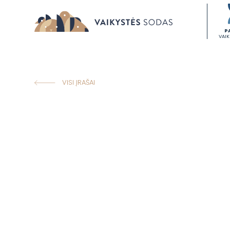
P
VAI
VISI ĮRAŠAI