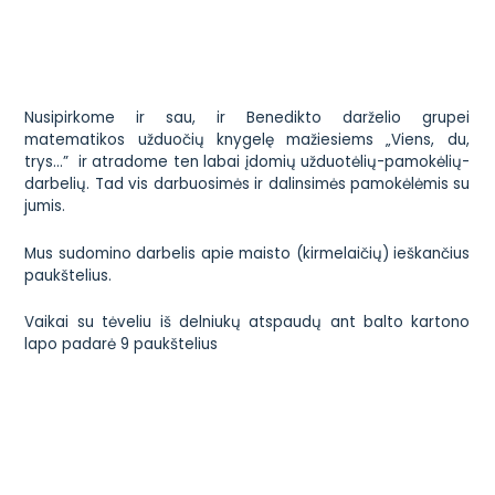
Nusipirkome ir sau, ir Benedikto darželio grupei
matematikos užduočių knygelę mažiesiems
„Viens, du,
trys…”
ir atradome ten labai įdomių užduotėlių-pamokėlių-
darbelių. Tad vis darbuosimės ir dalinsimės pamokėlėmis su
jumis.
Mus sudomino darbelis apie maisto (kirmelaičių) ieškančius
paukštelius.
Vaikai su tėveliu iš delniukų atspaudų ant balto kartono
lapo padarė 9 paukštelius