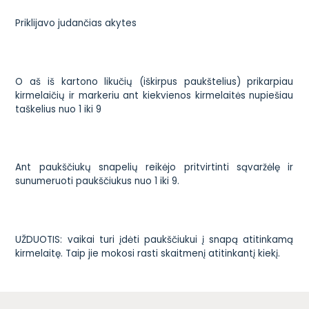
Priklijavo judančias akytes
O aš iš kartono likučių (iškirpus paukštelius) prikarpiau
kirmelaičių ir markeriu ant kiekvienos kirmelaitės nupiešiau
taškelius nuo 1 iki 9
Ant paukščiukų snapelių reikėjo pritvirtinti sąvaržėlę ir
sunumeruoti paukščiukus nuo 1 iki 9.
UŽDUOTIS: vaikai turi įdėti paukščiukui į snapą atitinkamą
kirmelaitę. Taip jie mokosi rasti skaitmenį atitinkantį kiekį.