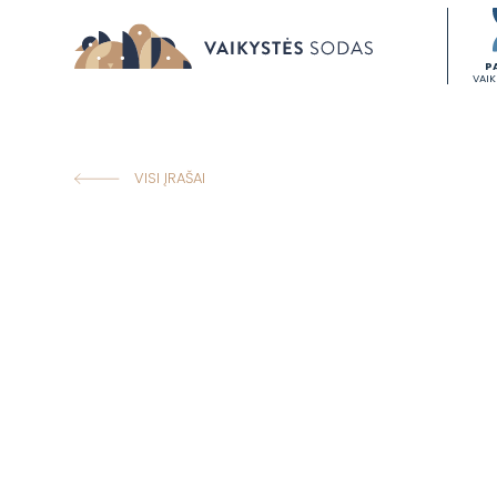
P
VAI
VISI ĮRAŠAI