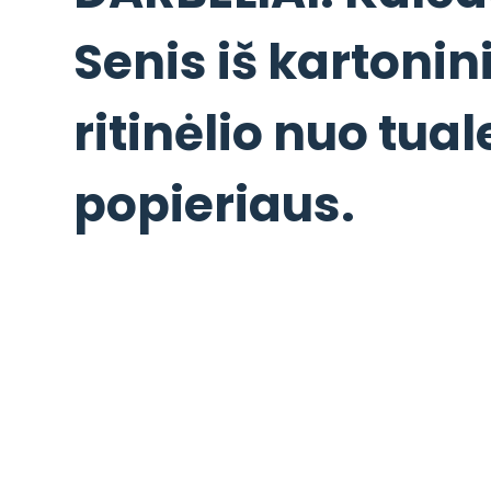
Senis iš kartonin
ritinėlio nuo tual
popieriaus.