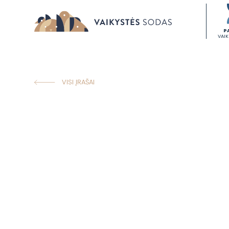
P
VAI
VISI ĮRAŠAI