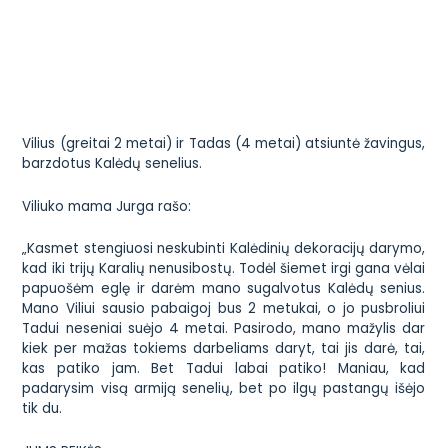
Vilius (greitai 2 metai) ir Tadas (4 metai) atsiuntė žavingus,
barzdotus Kalėdų senelius.
Viliuko mama Jurga rašo:
„Kasmet stengiuosi neskubinti Kalėdinių dekoracijų darymo,
kad iki trijų Karalių nenusibostų. Todėl šiemet irgi gana vėlai
papuošėm eglę ir darėm mano sugalvotus Kalėdų senius.
Mano Viliui sausio pabaigoj bus 2 metukai, o jo pusbroliui
Tadui neseniai suėjo 4 metai. Pasirodo, mano mažylis dar
kiek per mažas tokiems darbeliams daryt, tai jis darė, tai,
kas patiko jam. Bet Tadui labai patiko! Maniau, kad
padarysim visą armiją senelių, bet po ilgų pastangų išėjo
tik du.