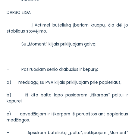
DARBO EIGA:
– į Actimel buteliuką įberiam kruopų, čia dėl jo
stabilaus stovėjimo.
– Su „Moment“ klijais priklijuojam galvą.
– Pasiruošiam senio drabužius ir kepurę:
a) medžiagą su PVA klijais priklijuojam prie popieriaus,
b) iš kito balto lapo pasidarom „iškarpas“ paltui ir
kepurei,
c) apvedžiojam ir iškerpam iš paruoštos ant popieriaus
medžiagos.
– Apsukam buteliuką „paltu“, suklijuojam „Moment“