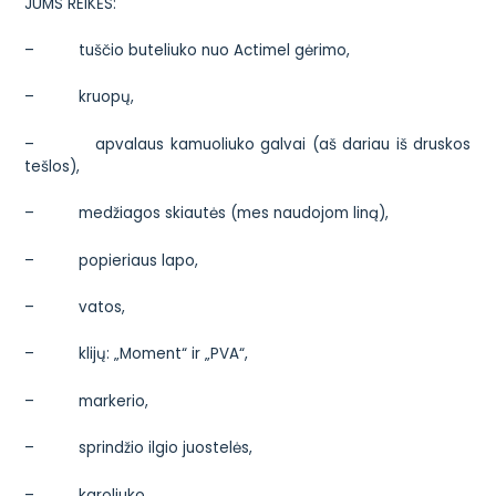
JUMS REIKĖS:
– tuščio buteliuko nuo Actimel gėrimo,
– kruopų,
– apvalaus kamuoliuko galvai (aš dariau iš druskos
tešlos),
– medžiagos skiautės (mes naudojom liną),
– popieriaus lapo,
– vatos,
– klijų: „Moment“ ir „PVA“,
– markerio,
– sprindžio ilgio juostelės,
– karoliuko.