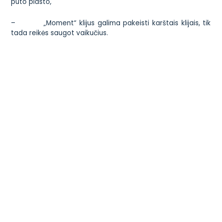
puto plasto,
– „Moment“ klijus galima pakeisti karštais klijais, tik
tada reikės saugot vaikučius.
– Į buteliukus vietoj kruopų galima pilti smėlį.
Susisiekite
Administracija
+370 699 87949
info@vaikystes-sodas.lt
Darbo dienomis 08.30 – 17.30
PVM kodas LT100018285713
Sekite mus