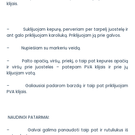
klijais.
– Suklijuojam kepurę, perveriam per tarpelį juostelę ir
ant galo priklijuojam karoliuką. Priklijuojam ją prie galvos.
– Nupiešiam su markeriu veidą.
– Palto apačią, viršų, priekį, o taip pat kepurės apačią
ir viršų prie juostelės – patepam PVA klijais ir prie jų
klijuojam vatą.
– Galiausiai padarom barzdą ir taip pat priklijuojam
PVA klijais.
NAUDINGI PATARIMAI:
– Galvai galima panaudoti taip pat ir rutuliukus iš