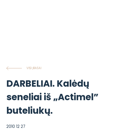
VISI ĮRAŠAI
DARBELIAI. Kalėdų
seneliai iš „Actimel”
buteliukų.
2010 12 27