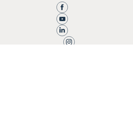
Apie mus
Ugdymas
Informacija tėvams
Registracija
Bendruomenės knyga
Naujienos
Karjera
Blogas
Kontaktai
Privatumo politika