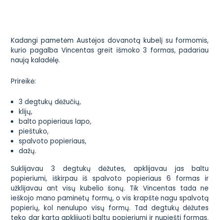
Kadangi pametėm Austėjos dovanotą kubelį su formomis,
kurio pagalba Vincentas greit išmoko 3 formas, padariau
naują kaladėlę.
Prireikė:
3 degtukų dėžučių,
klijų,
balto popieriaus lapo,
pieštuko,
spalvoto popieriaus,
dažų.
Suklijavau 3 degtukų dėžutes, apklijavau jas baltu
popieriumi, iškirpau iš spalvoto popieriaus 6 formas ir
užklijavau ant visų kubelio šonų. Tik Vincentas tada ne
ieškojo mano paminėtų formų, o vis krapštė nagu spalvotą
popierių, kol nenulupo visų formų. Tad degtukų dėžutes
teko dar kartą apklijuoti baltu popieriumi ir nupiešti formas.