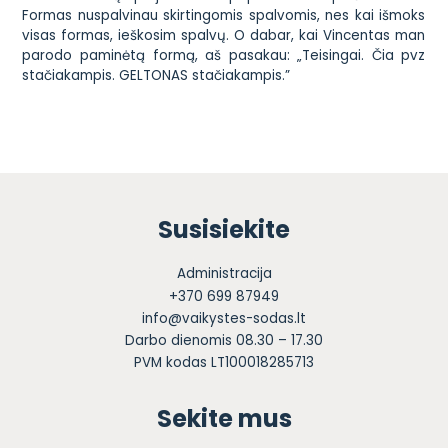
Formas nuspalvinau skirtingomis spalvomis, nes kai išmoks
visas formas, ieškosim spalvų. O dabar, kai Vincentas man
parodo paminėtą formą, aš pasakau: „Teisingai. Čia pvz
stačiakampis. GELTONAS stačiakampis.”
Susisiekite
Administracija
+370 699 87949
info@vaikystes-sodas.lt
Darbo dienomis 08.30 – 17.30
PVM kodas LT100018285713
Sekite mus