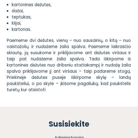
kartoninės dėžutės,
dažai,
teptukas,
klijai,
kartonas.
Paėmėme dvi dėžutes, vieną – nuo sausainių, o kitą – nuo
vaistažolių ir nudažėme žalia spalva. Paėmėme laikraščio
skiautę, ją susukome ir priklijavome ant dėžutės viršaus ir
taip pat nudažėme žalia spalva. Tada iškirpome iš
kartoninės dėžutės nuo dribsniu stačiakampį ir nudažę žalia
spalva priklijavome jį ant viršaus – taip padarėme stogą.
Priekinėje dėžutės pusėje iškirpome skylę – landą
paukšteliui, o po skyle – įkišome pagaliuką, kad paukštelis
turėtų kur atsistoti
Susisiekite
Administracija