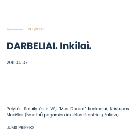
VISI ĮRAŠAI
DARBELIAI. Inkilai.
2011 04 07
Pelytės Smailytės ir VŠĮ “Mes Darom” konkursui
, Kristupas
Mociškis (5metai) pagamino inkilėlius
iš antrinių žaliavų
.
JUMS PRIREIKS: