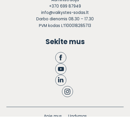
+370 699 87949
info@vaikystes-sodas.lt
Darbo dienomis 08.30 – 17.30
PVM kodas LT100018285713
Sekite mus
Apie mus
Ugdymas
Informacija tėvams
Registracija