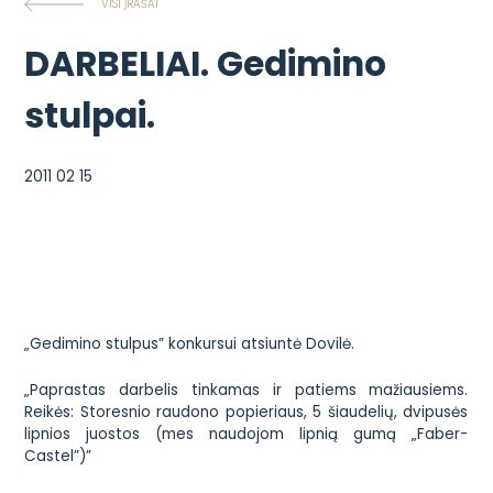
VISI ĮRAŠAI
DARBELIAI. Gedimino
stulpai.
2011 02 15
„Gedimino stulpus” konkursui atsiuntė Dovilė.
„Paprastas darbelis tinkamas ir patiems mažiausiems.
Reikės: Storesnio raudono popieriaus, 5 šiaudelių, dvipusės
lipnios juostos (mes naudojom lipnią gumą „Faber-
Castel”)”