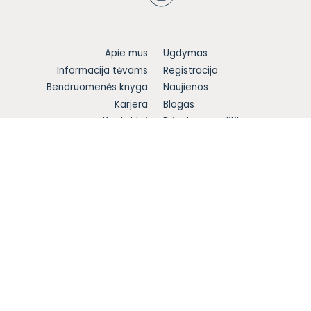
Apie mus
Ugdymas
Informacija tėvams
Registracija
Bendruomenės knyga
Naujienos
Karjera
Blogas
Kontaktai
Privatumo politika