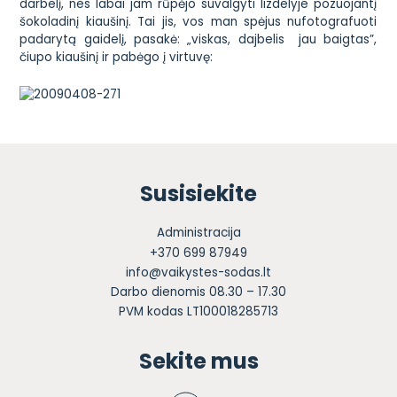
darbelį, nes labai jam rūpėjo suvalgyti lizdelyje pozuojantį
šokoladinį kiaušinį. Tai jis, vos man spėjus nufotografuoti
padarytą gaidelį, pasakė: „viskas, dajbelis jau baigtas”,
čiupo kiaušinį ir pabėgo į virtuvę:
Susisiekite
Administracija
+370 699 87949
info@vaikystes-sodas.lt
Darbo dienomis 08.30 – 17.30
PVM kodas LT100018285713
Sekite mus