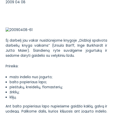
2009 04 08
Šį darbelį jau vakar nusižiūrėjome knygoje „Didžioji spalvota
darbelių knyga vaikams” (Ursula Barff, Inge Burkhardt ir
Jutta Maier). Šiandieną ryte suvalgėme jogurtuką ir
sėdome daryti gaidelio su velykiniu lizdu.
Prireikė:
mažo indelio nuo jogurto;
balto popieriaus lapo;
pieštukų, kreidelių, flomasterių;
žirklių;
klijų.
Ant balto popieriaus lapo nupiešėme gaidžio kaklą, galvą ir
uodegą. Palikome dalis, kurios klijuosis ant jogurto indelio.