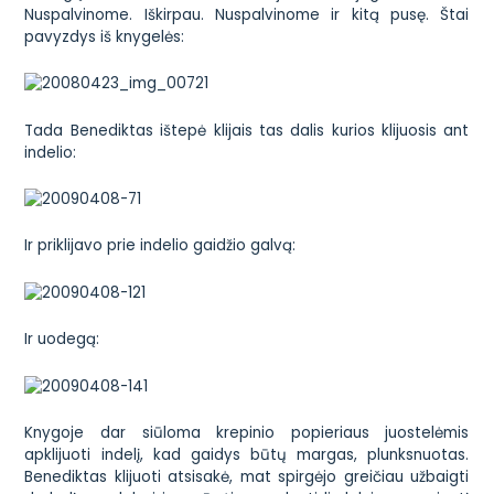
Nuspalvinome. Iškirpau. Nuspalvinome ir kitą pusę. Štai
pavyzdys iš knygelės:
Tada Benediktas ištepė klijais tas dalis kurios klijuosis ant
indelio:
Ir priklijavo prie indelio gaidžio galvą:
Ir uodegą:
Knygoje dar siūloma krepinio popieriaus juostelėmis
apklijuoti indelį, kad gaidys būtų margas, plunksnuotas.
Benediktas klijuoti atsisakė, mat spirgėjo greičiau užbaigti