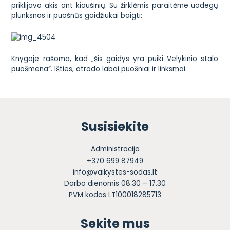
priklijavo akis ant kiaušinių. Su žirklėmis paraitėme uodegų
plunksnas ir puošnūs gaidžiukai baigti:
Knygoje rašoma, kad „šis gaidys yra puiki Velykinio stalo
puošmena”. Išties, atrodo labai puošniai ir linksmai.
Susisiekite
Administracija
+370 699 87949
info@vaikystes-sodas.lt
Darbo dienomis 08.30 – 17.30
PVM kodas LT100018285713
Sekite mus