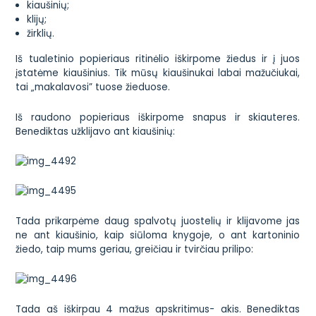
kiaušinių;
klijų;
žirklių.
Iš tualetinio popieriaus ritinėlio iškirpome žiedus ir į juos
įstatėme kiaušinius. Tik mūsų kiaušinukai labai mažučiukai,
tai „makalavosi” tuose žieduose.
Iš raudono popieriaus iškirpome snapus ir skiauteres.
Benediktas užklijavo ant kiaušinių:
Tada prikarpėme daug spalvotų juostelių ir klijavome jas
ne ant kiaušinio, kaip siūloma knygoje, o ant kartoninio
žiedo, taip mums geriau, greičiau ir tvirčiau prilipo:
Tada aš iškirpau 4 mažus apskritimus- akis. Benediktas