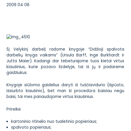
2009 04 08
Šį Velykinį darbelį radome knygoje “Didžioji spalvota
darbelių knyga vaikams” (Ursula Barff, Inge Burkhardt ir
Jutta Maier). Kadangi dar tebeturėjome tuos kietai virtus
kiaušinius, kurie pozavo lizdelyje, tai iš jų ir padarėme
gaidžiukus.
Knygoje siūloma gaidelius daryti iš tuščiavidurio (išpūsto,
išsiurbto kiaušinio), bet man ši procedūra baisiau negu
baisi, tai mes panaudojome virtus kiaušinius.
Prireikė:
kartoninio ritinėlio nuo tualetinio popieriaus;
spalvoto popieriaus;