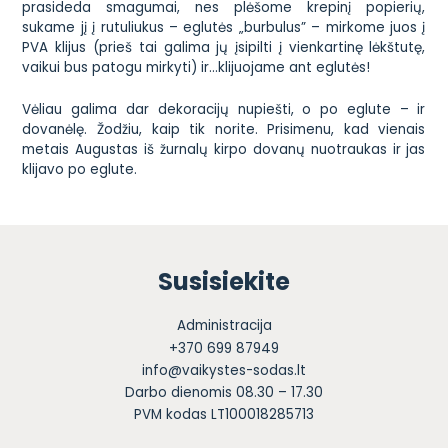
prasideda smagumai, nes plėšome krepinį popierių,
sukame jį į rutuliukus – eglutės „burbulus” – mirkome juos į
PVA klijus (prieš tai galima jų įsipilti į vienkartinę lėkštutę,
vaikui bus patogu mirkyti) ir…klijuojame ant eglutės!
Vėliau galima dar dekoracijų nupiešti, o po eglute – ir
dovanėlę. Žodžiu, kaip tik norite. Prisimenu, kad vienais
metais Augustas iš žurnalų kirpo dovanų nuotraukas ir jas
klijavo po eglute.
Susisiekite
Administracija
+370 699 87949
info@vaikystes-sodas.lt
Darbo dienomis 08.30 – 17.30
PVM kodas LT100018285713