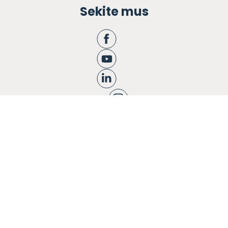
Sekite mus
Apie mus
Ugdymas
Informacija tėvams
Registracija
Bendruomenės knyga
Naujienos
Karjera
Blogas
Kontaktai
Privatumo politika