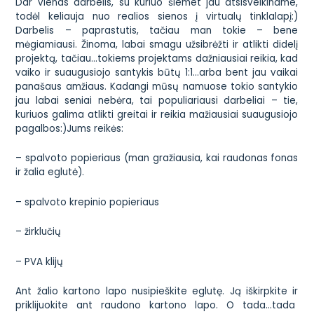
Dar vienas darbelis, su kuriuo šiemet jau atsisveikiname,
todėl keliauja nuo realios sienos į virtualų tinklalapį:)
Darbelis – paprastutis, tačiau man tokie – bene
mėgiamiausi. Žinoma, labai smagu užsibrėžti ir atlikti didelį
projektą, tačiau…tokiems projektams dažniausiai reikia, kad
vaiko ir suaugusiojo santykis būtų 1:1…arba bent jau vaikai
panašaus amžiaus. Kadangi mūsų namuose tokio santykio
jau labai seniai nebėra, tai populiariausi darbeliai – tie,
kuriuos galima atlikti greitai ir reikia mažiausiai suaugusiojo
pagalbos:)
Jums reikės:
– spalvoto popieriaus (man gražiausia, kai raudonas fonas
ir žalia eglutė).
– spalvoto krepinio popieriaus
– žirklučių
– PVA klijų
Ant žalio kartono lapo nusipieškite eglutę. Ją iškirpkite ir
priklijuokite ant raudono kartono lapo. O tada…tada