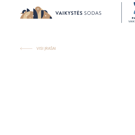
P
VAI
VISI ĮRAŠAI