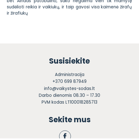
bet Airidas patobulino, sako negalima vien tik mamytę
sudėlioti reikia ir vaikiukų, ir taip gavosi visa
kaimenė žirafų
ir žirafiukų
Susisiekite
Administracija
+370 699 87949
info@vaikystes-sodas.lt
Darbo dienomis 08.30 – 17.30
PVM kodas LT100018285713
Sekite mus