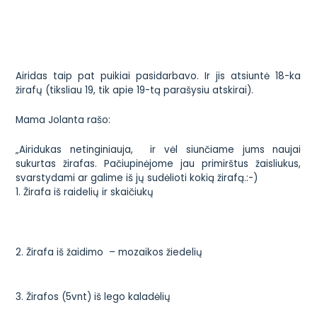
Airidas taip pat puikiai pasidarbavo. Ir jis atsiuntė 18-ka
žirafų (tiksliau 19, tik apie 19-tą parašysiu atskirai).
Mama Jolanta rašo:
„Airidukas netinginiauja, ir vėl siunčiame jums naujai
sukurtas žirafas. Pačiupinėjome jau primirštus žaisliukus,
svarstydami ar galime iš jų sudėlioti kokią žirafą.:-)
1.
Žirafa iš raidelių ir skaičiukų
2.
Žirafa iš žaidimo – mozaikos žiedelių
3.
Žirafos (5vnt) iš lego kaladėlių