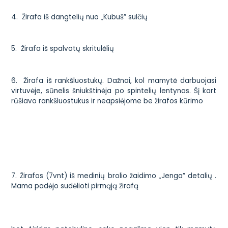
4.
Žirafa iš dangtelių nuo „Kubuš” sulčių
5.
Žirafa iš spalvotų skritulėlių
6.
Žirafa iš rankšluostukų
. Dažnai, kol mamytė darbuojasi
virtuvėje, sūnelis šniukštinėja po spintelių lentynas. Šį kart
rūšiavo rankšluostukus ir neapsiėjome be žirafos kūrimo
7. Žirafos (7vnt) iš medinių brolio žaidimo „Jenga” detalių .
Mama padėjo sudėlioti pirmąją žirafą