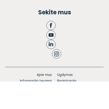
Sekite mus
Apie mus
Ugdymas
Informacija tėvams
Registracija
Bendruomenės knyga
Naujienos
Karjera
Blogas
Kontaktai
Privatumo politika