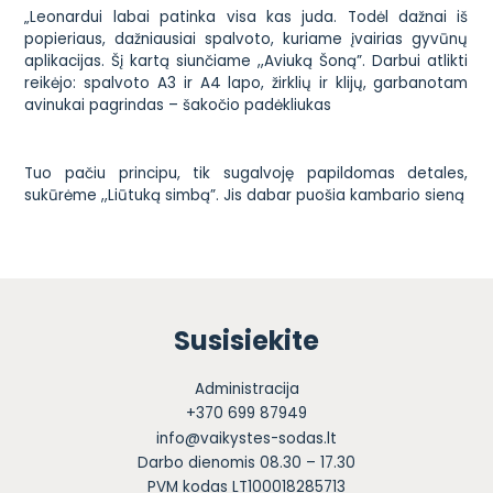
„Leonardui labai patinka visa kas juda. Todėl dažnai iš
popieriaus, dažniausiai spalvoto, kuriame įvairias gyvūnų
aplikacijas. Šį kartą siunčiame ,,Aviuką Šoną”. Darbui atlikti
reikėjo: spalvoto A3 ir A4 lapo, žirklių ir klijų, garbanotam
avinukai pagrindas – šakočio padėkliukas
Tuo pačiu principu, tik sugalvoję papildomas detales,
sukūrėme ,,Liūtuką simbą”. Jis dabar puošia kambario sieną
Susisiekite
Administracija
+370 699 87949
info@vaikystes-sodas.lt
Darbo dienomis 08.30 – 17.30
PVM kodas LT100018285713