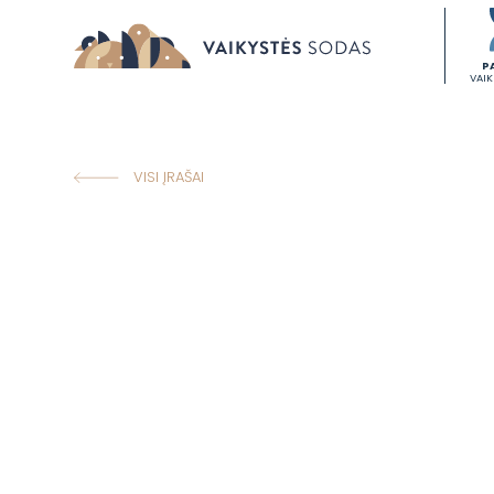
P
VAI
VISI ĮRAŠAI