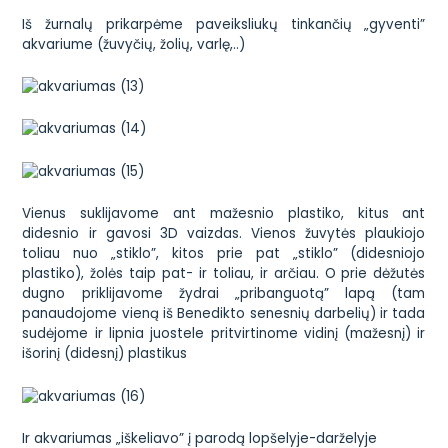
Iš žurnalų prikarpėme paveiksliukų tinkančių „gyventi”
akvariume (žuvyčių, žolių, varlę,..)
Vienus suklijavome ant mažesnio plastiko, kitus ant
didesnio ir gavosi 3D vaizdas. Vienos žuvytės plaukiojo
toliau nuo „stiklo”, kitos prie pat „stiklo” (didesniojo
plastiko), žolės taip pat- ir toliau, ir arčiau. O prie dėžutės
dugno priklijavome žydrai „pribanguotą” lapą (tam
panaudojome vieną iš Benedikto senesnių darbelių) ir tada
sudėjome ir lipnia juostele pritvirtinome vidinį (mažesnį) ir
išorinį (didesnį) plastikus
Ir akvariumas „iškeliavo” į parodą lopšelyje-darželyje