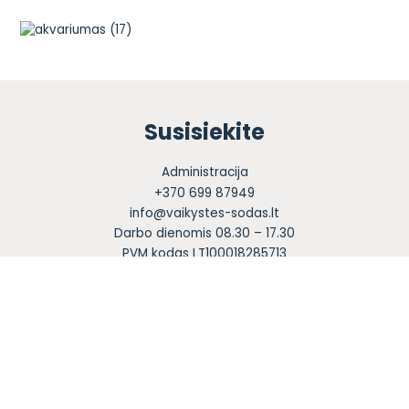
Susisiekite
Administracija
+370 699 87949
info@vaikystes-sodas.lt
Darbo dienomis 08.30 – 17.30
PVM kodas LT100018285713
Sekite mus