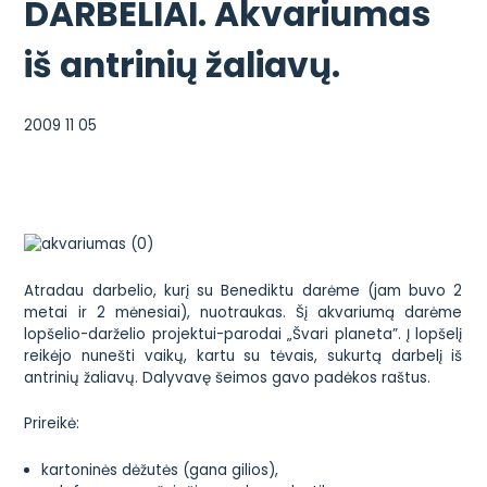
DARBELIAI. Akvariumas
iš antrinių žaliavų.
2009 11 05
Atradau darbelio, kurį su Benediktu darėme (jam buvo 2
metai ir 2 mėnesiai), nuotraukas. Šį akvariumą darėme
lopšelio-darželio projektui-parodai „Švari planeta”. Į lopšelį
reikėjo nunešti vaikų, kartu su tėvais, sukurtą darbelį iš
antrinių žaliavų. Dalyvavę šeimos gavo padėkos raštus.
Prireikė:
kartoninės dėžutės (gana gilios),