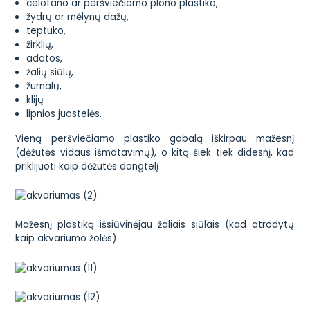
celofano ar peršviečiamo plono plastiko,
žydrų ar mėlynų dažų,
teptuko,
žirklių,
adatos,
žalių siūlų,
žurnalų,
klijų
lipnios juostelės.
Vieną peršviečiamo plastiko gabalą iškirpau mažesnį
(dėžutės vidaus išmatavimų), o kitą šiek tiek didesnį, kad
priklijuoti kaip dėžutės dangtelį
Mažesnį plastiką išsiūvinėjau žaliais siūlais (kad atrodytų
kaip akvariumo žolės)