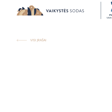
P
VAI
VISI ĮRAŠAI