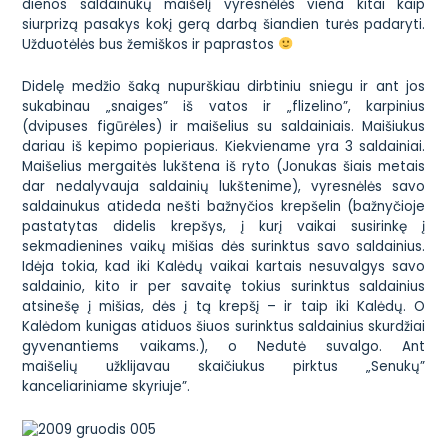
dienos saldainukų maišelį vyresnėlės viena kitai kaip
siurprizą pasakys kokį gerą darbą šiandien turės padaryti.
Užduotėlės bus žemiškos ir paprastos
Didelę medžio šaką nupurškiau dirbtiniu sniegu ir ant jos
sukabinau „snaiges” iš vatos ir „flizelino”, karpinius
(dvipuses figūrėles) ir maišelius su saldainiais. Maišiukus
dariau iš kepimo popieriaus. Kiekviename yra 3 saldainiai.
Maišelius mergaitės lukštena iš ryto (Jonukas šiais metais
dar nedalyvauja saldainių lukštenime), vyresnėlės savo
saldainukus atideda
nešti bažnyčios krepšelin
(bažnyčioje
pastatytas didelis krepšys, į kurį vaikai susirinkę į
sekmadienines vaikų mišias dės surinktus savo saldainius.
Idėja tokia, kad iki Kalėdų vaikai kartais nesuvalgys savo
saldainio, kito ir per savaitę tokius surinktus saldainius
atsinešę į mišias, dės į tą krepšį – ir taip iki Kalėdų. O
Kalėdom kunigas atiduos šiuos surinktus saldainius skurdžiai
gyvenantiems vaikams.), o Nedutė suvalgo. Ant
maišelių užklijavau skaičiukus pirktus „Senukų”
kanceliariniame skyriuje”.