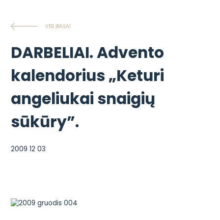
VISI ĮRAŠAI
DARBELIAI. Advento
kalendorius „Keturi
angeliukai snaigių
sūkūry”.
2009 12 03