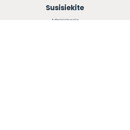
Susisiekite
Administracija
+370 699 87949
info@vaikystes-sodas.lt
Darbo dienomis 08.30 – 17.30
PVM kodas LT100018285713
Sekite mus