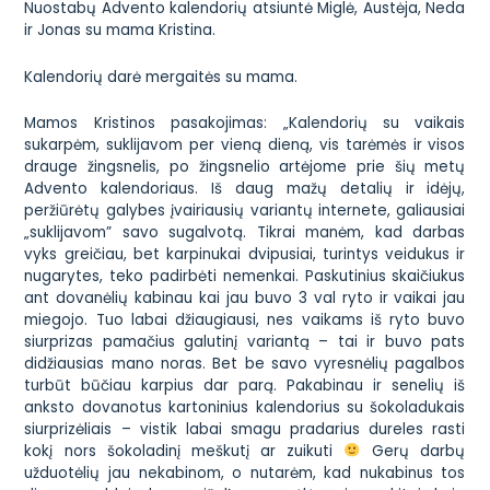
Nuostabų Advento kalendorių atsiuntė Miglė, Austėja, Neda
ir Jonas su mama Kristina.
Kalendorių darė mergaitės su mama.
Mamos Kristinos pasakojimas: „Kalendorių su vaikais
sukarpėm, suklijavom per vieną dieną, vis tarėmės ir visos
drauge žingsnelis, po žingsnelio artėjome prie šių metų
Advento kalendoriaus. Iš daug mažų detalių ir idėjų,
peržiūrėtų galybes įvairiausių variantų internete, galiausiai
„suklijavom” savo sugalvotą. Tikrai manėm, kad darbas
vyks greičiau, bet karpinukai dvipusiai, turintys veidukus ir
nugarytes, teko padirbėti nemenkai. Paskutinius skaičiukus
ant dovanėlių kabinau kai jau buvo 3 val ryto ir vaikai jau
miegojo. Tuo labai džiaugiausi, nes vaikams iš ryto buvo
siurprizas pamačius galutinį variantą – tai ir buvo pats
didžiausias mano noras. Bet be savo vyresnėlių pagalbos
turbūt būčiau karpius dar parą. Pakabinau ir senelių iš
anksto dovanotus kartoninius kalendorius su šokoladukais
siurprizėliais – vistik labai smagu pradarius dureles rasti
kokį nors šokoladinį meškutį ar zuikuti
Gerų darbų
užduotėlių jau nekabinom, o nutarėm, kad nukabinus tos